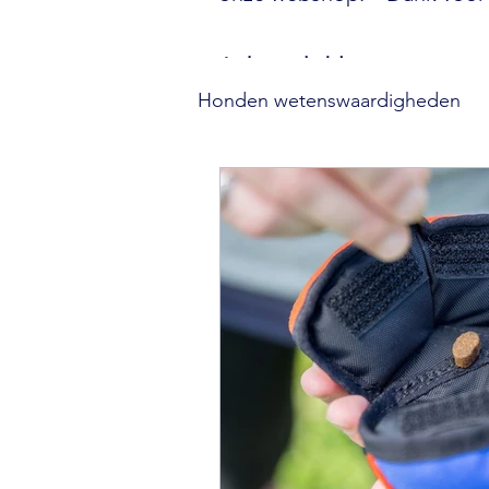
Je kunt de blogs op categor
Honden wetenswaardigheden
Gezondheid van je hond
Relatie met je hond
Tra