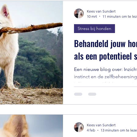
Kees van Sundert
10 mrt
11 minuten om te le
Stress bij honden
Behandeld jouw ho
als een potentieel
Een nieuwe blog over: Inzicht
instinct en de zelfbeheersi
jullie ongetwijfeld weten, v
fantastisch en ik hou ontzett
(oud) Duitse herder e.d. Ik v
zachtaardig, lief en aandach
hoe baasgericht ze zijn maa
spelletjes bedenken met wat 
Kees van Sundert
hun jachtdrift en kwaliteite
4 feb
13 minuten om te lez