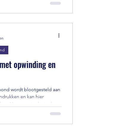
 help je hem pro-actief om
ve hersenpaden te versterken.
tief bij reactieve honden.
teem en brengt ze in het
rtrouwen geeft.
zen
ond
 met opwinding en
 hond wordt blootgesteld aan
ndrukken en kan hier
ken. Hoe zorg je dat je de
 jou krijgt en houdt?