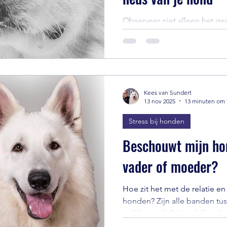
Observeer niet alleen het g
van je hond, maar bekijk de 
Kees van Sundert
13 nov 2025
13 minuten om 
Stress bij honden
Beschouwt mijn hon
vader of moeder?
Hoe zit het met de relatie e
honden? Zijn alle banden tu
gelijkwaardig? Verschillende hechtingsstijlen Honden
kunnen, net als mensen, vers