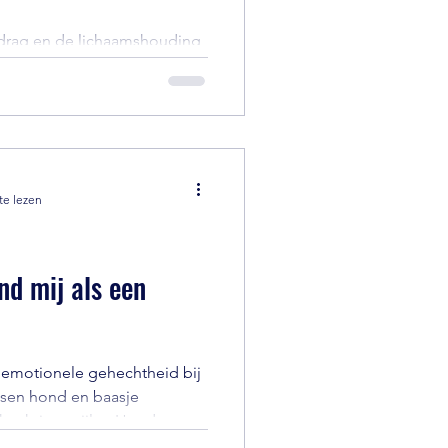
edrag en de lichaamshouding
wereld eens door zijn neus.
te lezen
d mij als een
n emotionele gehechtheid bij
ssen hond en baasje
chillende aanhechtingsstijlen