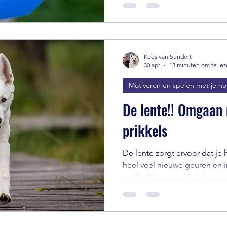
hersenwerk of speurspellen),
angst los te laten en positie
Daarom is speurwerk zo effec
Het haalt ze uit het angstsys
zoeksysteem., wat rust en ve
Kees van Sundert
30 apr
13 minuten om te le
Motiveren en spelen met je h
De lente!! Omgaan
prikkels
De lente zorgt ervoor dat je
heel veel nieuwe geuren en i
makkelijk overprikkeld van ra
aandacht van je hond weer bij