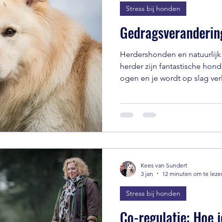
Stress bij honden
Gedragsverandering
Herdershonden en natuurlijk
herder zijn fantastische honde
ogen en je wordt op slag ver
uiterlijk en krachtige versch
vriendelijke zachte karakter v
please maken het geweldige 
altijd in hun hart . Aanhanke
bolster, blanke pit. Maar me
persoonlijkheid voor hun baa
Kees van Sundert
3 jan
12 minuten om te leze
Stress bij honden
Co-regulatie: Hoe 