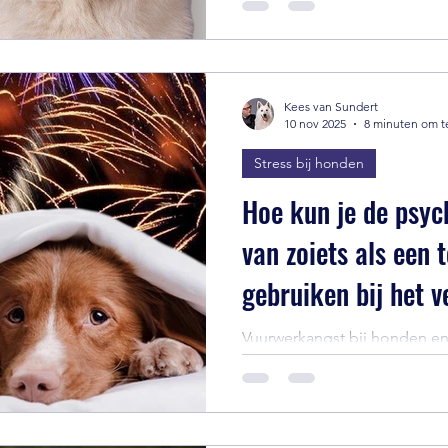
vertonen, die variëren van vei
zoals angstig en vermijdend.
Kees van Sundert
10 nov 2025
8 minuten om t
Stress bij honden
Hoe kun je de psyc
van zoiets als een 
gebruiken bij het 
vuurwerkangst bij 
Vuurwerkangst bij honden en
gehoorbescherming, denk oo
hebt aan je teddybeer van v