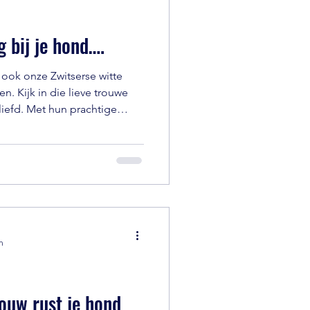
 bij je hond….
 ook onze Zwitserse witte
n. Kijk in die lieve trouwe
liefd. Met hun prachtige
ijning, maar ook hun
oor hun baasjes en will to
honden. Ze sluiten je voor
lijk en soms echt type ruwe
t een zachte en gevoelige
sjes en directe
n
jouw rust je hond