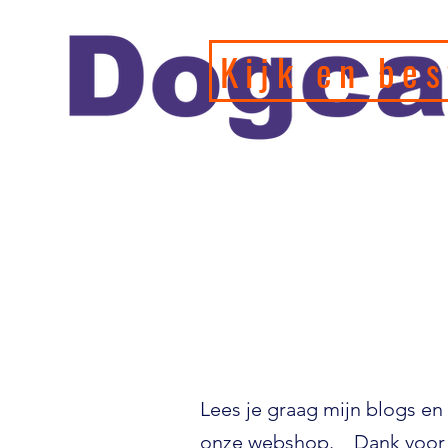
Kijk en bes
Officiele en erkende hondengedragstherapeut en profession
de leukste webshop/hondenwinkel voor de allerbeste training
hondenspeeltjes en producten en diensten.
Lees je graag mijn blogs en 
onze webshop. Dank voor 