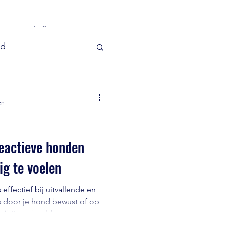
categorieën.
nd
waardigheden
en
eactieve honden
ig te voelen
effectief bij uitvallende en
 (bijvoorbeeld met