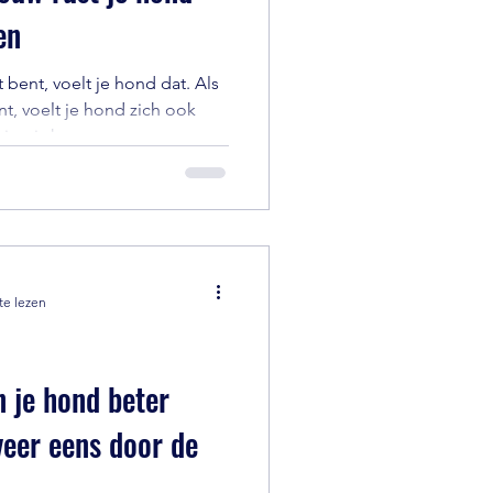
en
 bent, voelt je hond dat. Als
ent, voelt je hond zich ook
ering is het vermogen om
vloeden. Helaas wordt het
k nog verkeerd begrepen.
ehoorzaam, lastig of koppig
et fijn of veilig genoeg en ik
te lezen
n je hond beter
veer eens door de