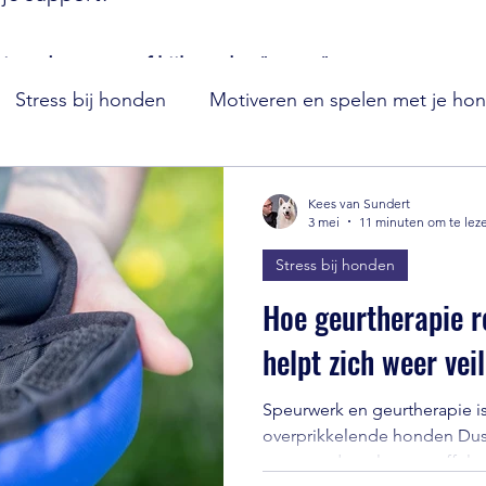
ie selecteren of kijk onder "meer" voor nog meer 
Stress bij honden
Motiveren en spelen met je ho
Zwitserse witte herder
Puppy's
Hondenwetens
Kees van Sundert
3 mei
11 minuten om te lez
Stress bij honden
ining en opvoeding van je hond
Vuurwerk
Hoe geurtherapie r
helpt zich weer veil
Speurwerk en geurtherapie is 
overprikkelende honden Dus door je hond bewust of op
commando te laten snuffelen