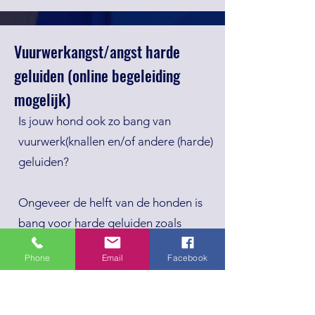
Vuurwerkangst/angst harde
geluiden (online begeleiding
mogelijk)
Is jouw hond ook zo bang van
vuurwerk(knallen en/of andere (harde)
geluiden?
Ongeveer de helft van de honden is
bang voor harde geluiden zoals
vuurwerk. En heel veel honden
Phone
Email
Facebook
wennen nooit aan vuurwerk, maar
gaan juist steeds extremer reageren
en raken soms zelfs in paniek. Het kan