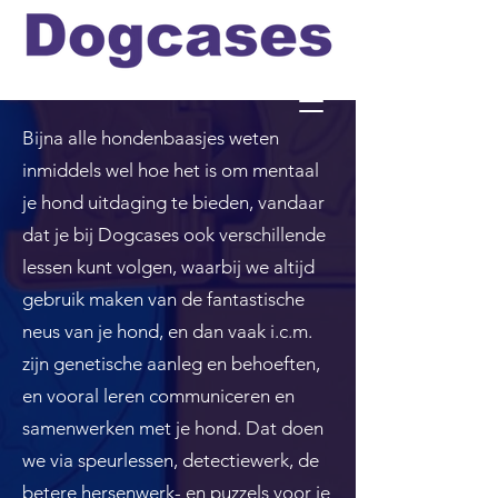
Officiele en erkende
hondengedragstherapeut en
Bijna alle hondenbaasjes weten
professioneel hondenfotograaf
inmiddels wel hoe het is om mentaal
en de leukste
je hond uitdaging te bieden, vandaar
webshop/hondenwinkel voor
dat je bij Dogcases ook verschillende
de allerbeste training, motivatie
lessen kunt volgen, waarbij we altijd
en hondenspeeltjes en
producten en diensten.
gebruik maken van de fantastische
neus van je hond, en dan vaak i.c.m.
zijn genetische aanleg en behoeften,
Contact opnemen
en vooral leren communiceren en
samenwerken met je hond. Dat doen
Kijk en bestel in onze online hondenwinkel!!
we via speurlessen, detectiewerk, de
betere hersenwerk- en puzzels voor je