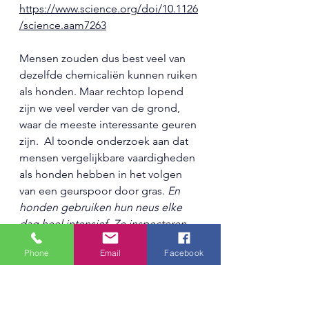
https://www.science.org/doi/10.1126
/science.aam7263
Mensen zouden dus best veel van 
dezelfde chemicaliën kunnen ruiken 
als honden. Maar rechtop lopend 
zijn we veel verder van de grond, 
waar de meeste interessante geuren 
zijn.  Al toonde onderzoek aan dat 
mensen vergelijkbare vaardigheden 
als honden hebben in het volgen 
van een geurspoor door gras. 
En 
honden gebruiken hun neus elke 
dag heel intensief. Ze inspecteren 
niet alleen bijna alles met hun neus, 
Phone
Email
Facebook
maar hun hoofd is ook ontworpen 
en afgestemd op het ruiken van de 
omgeving. De hersenen van de 
hond is ook speciaal aangepast aan 