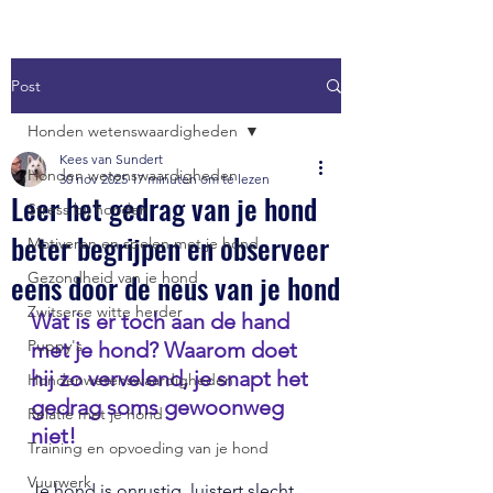
Post
Honden wetenswaardigheden
Kees van Sundert
Honden wetenswaardigheden
30 nov 2025
17 minuten om te lezen
Leer het gedrag van je hond
Stress bij honden
beter begrijpen en observeer
Motiveren en spelen met je hond
eens door de neus van je hond
Gezondheid van je hond
Zwitserse witte herder
Wat is er toch aan de hand 
Puppy's
met je hond? Waarom doet 
hij zo vervelend, je snapt het 
Hondenwetenswaardigheden
gedrag soms gewoonweg 
Relatie met je hond
niet!
Training en opvoeding van je hond
Vuurwerk
Je hond is onrustig, luistert slecht, 