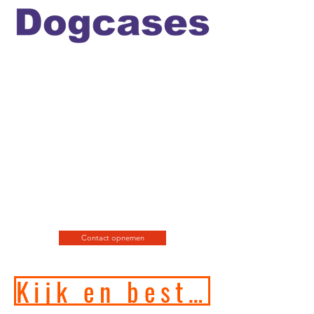
Officiele en erkende
hondengedragstherapeut en
professioneel hondenfotograaf
en de leukste
webshop/hondenwinkel voor
de allerbeste training, motivatie
en hondenspeeltjes en
producten en diensten.
Contact opnemen
Kijk en bestel in onze online hondenwinkel!!