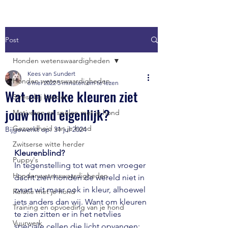
Post
Honden wetenswaardigheden
Kees van Sundert
Honden wetenswaardigheden
6 mei 2022
5 minuten om te lezen
Wat en welke kleuren ziet
Stress bij honden
jouw hond eigenlijk?
Motiveren en spelen met je hond
Gezondheid van je hond
Bijgewerkt op:
31 jul 2024
Zwitserse witte herder
Kleurenblind?
Puppy's
In tegenstelling tot wat men vroeger 
Hondenwetenswaardigheden
dacht zien honden de wereld niet in 
zwart wit maar ook in kleur, alhoewel 
Relatie met je hond
iets anders dan wij. Want om kleuren 
Training en opvoeding van je hond
te zien zitten er in het netvlies 
Vuurwerk
speciale cellen die licht opvangen; 