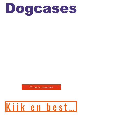
Officiele en erkende
hondengedragstherapeut en
professioneel hondenfotograaf
en de leukste
webshop/hondenwinkel voor
de allerbeste training, motivatie
en hondenspeeltjes en
producten en diensten.
Contact opnemen
Kijk en bestel in onze online hondenwinkel!!