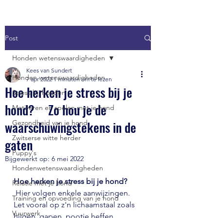
Post
Honden wetenswaardigheden
Kees van Sundert
Honden wetenswaardigheden
7 apr 2022
1 minuten om te lezen
Hoe herken je stress bij je
Stress bij honden
hond? Zo hou je de
Motiveren en spelen met je hond
waarschuwingstekens in de
Gezondheid van je hond
Zwitserse witte herder
gaten
Puppy's
Bijgewerkt op:
6 mei 2022
Hondenwetenswaardigheden
Hoe herken je stress bij je hond? 
Relatie met je hond
 Hier volgen enkele aanwijzingen. 
Training en opvoeding van je hond
Let vooral op z'n lichaamstaal zoals 
Vuurwerk
hijgen, gapen, pootje heffen, 