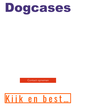
Officiele en erkende
hondengedragstherapeut en
professioneel hondenfotograaf
en de leukste
webshop/hondenwinkel voor
de allerbeste training, motivatie
en hondenspeeltjes en
producten en diensten.
Contact opnemen
Kijk en bestel in onze online hondenwinkel!!