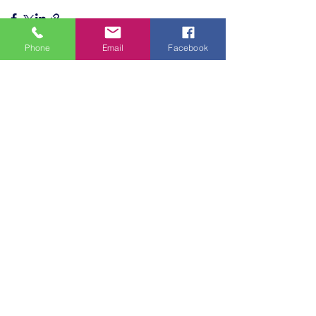
Phone
Email
Facebook
Alles weergeven
Recente blogposts