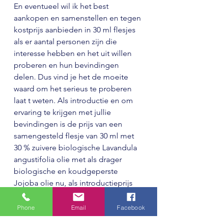
En eventueel wil ik het best 
aankopen en samenstellen en tegen 
kostprijs aanbieden in 30 ml flesjes 
als er aantal personen zijn die 
interesse hebben en het uit willen 
proberen en hun bevindingen 
delen. Dus vind je het de moeite 
waard om het serieus te proberen 
laat t weten. Als introductie en om 
ervaring te krijgen met jullie 
bevindingen is de prijs van een 
samengesteld flesje van 30 ml met 
30 % zuivere biologische Lavandula 
angustifolia olie met als drager 
biologische en koudgeperste 
Jojoba olie nu, als introductieprijs 
zeg maar, op 10 euro, excl. 
verzendkosten (6,35 euro via de post 
Phone
Email
Facebook
in Nederland), als je interesse hebt, 