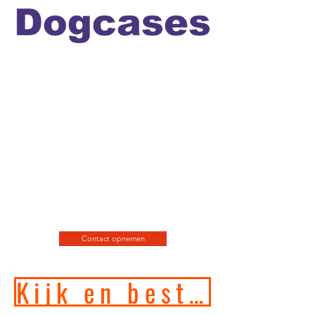
Officiele en erkende
hondengedragstherapeut en
professioneel hondenfotograaf
en de leukste
webshop/hondenwinkel voor
de allerbeste training, motivatie
en hondenspeeltjes en
producten en diensten.
Contact opnemen
Kijk en bestel in onze online hondenwinkel!!