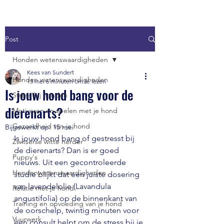
Post
Honden wetenswaardigheden
Kees van Sundert
Honden wetenswaardigheden
13 mei
6 minuten om te lezen
Is jouw hond bang voor de
Stress bij honden
dierenarts?
Motiveren en spelen met je hond
Gezondheid van je hond
Bijgewerkt op:
15 mei
Is jouw hond bang of gestresst bij 
Zwitserse witte herder
de dierenarts? Dan is er goed 
Puppy's
nieuws. Uit een gecontroleerde 
Hondenwetenswaardigheden
studie blijkt dat een juiste dosering 
van lavendelolie (Lavandula 
Relatie met je hond
angustifolia) op de binnenkant van 
Training en opvoeding van je hond
de oorschelp, twintig minuten voor 
Vuurwerk
een consult helpt om de stress bij je 