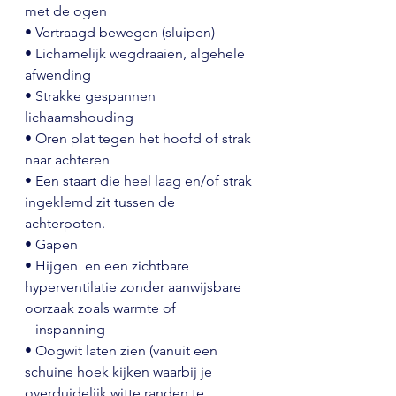
met de ogen
• Vertraagd bewegen (sluipen)
• Lichamelijk wegdraaien, algehele 
afwending
• Strakke gespannen 
lichaamshouding
• Oren plat tegen het hoofd of strak 
naar achteren
• 
Een staart die heel laag en/of strak 
ingeklemd zit tussen de 
achterpoten.
• Gapen
• Hijgen  en een z
ichtbare 
hyperventilatie zonder aanwijsbare 
oorzaak zoals warmte of
   inspanning
• Oogwit laten zien (vanuit een 
schuine hoek kijken waarbij je 
overduidelijk witte randen te 