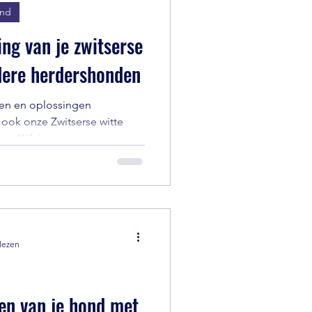
ond
ng van je zwitserse
dere herdershonden
en en oplossingen
 ook onze Zwitserse witte
n. Kijk in...
lezen
en van je hond met