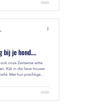
 jou krijgt en houdt?
en
 bij je hond….
 ook onze Zwitserse witte
n. Kijk in die lieve trouwe
liefd. Met hun prachtige
ijning, maar ook hun
oor hun baasjes en will to
honden. Ze sluiten je voor
lijk en soms echt type ruwe
t een zachte en gevoelige