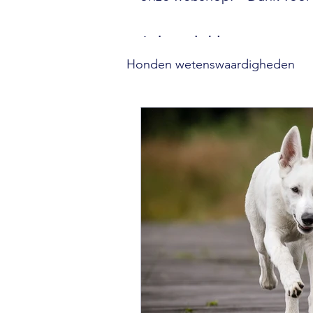
Je kunt de blogs op categor
Honden wetenswaardigheden
Gezondheid van je hond
Relatie met je hond
Tra