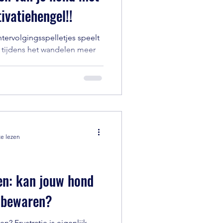
ivatiehengel!!
htervolgingsspelletjes speelt
h tijdens het wandelen meer
e lezen
den: kan jouw hond
d bewaren?
genlijk