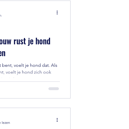
sjes en directe
n
jouw rust je hond
en
 bent, voelt je hond dat. Als
ent, voelt je hond zich ook
ering is het vermogen om
vloeden. Helaas wordt het
k nog verkeerd begrepen.
ehoorzaam, lastig of koppig
et fijn of veilig genoeg en ik
e lezen