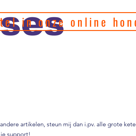
tel in onze online hon
eel hondenfotograaf en
, motivatie en
Home
Puppy's
Gedragstherapie
Hulp 
andere artikelen, steun mij dan i.pv. alle grote ket
je support!