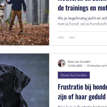
de trainings en mot
Als je regelmatig jacht en ac
met je hond, zal je hond zic
en meer ontspannen gaan g
Kees van Sundert
16 feb 2025
13 minuten om t
Stress bij honden
Frustratie bij hon
zijn of haar gedul
Hoe kun je frustratie herkennen? Frustratie is ei