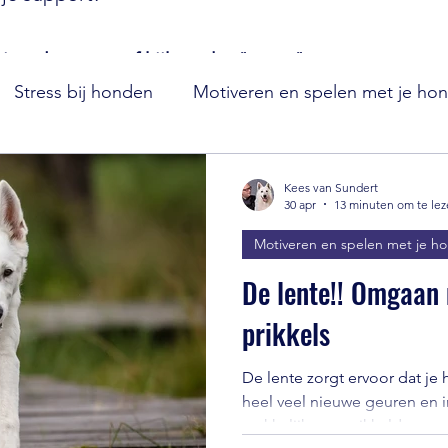
ie selecteren of kijk onder "meer" voor nog meer 
Stress bij honden
Motiveren en spelen met je ho
Zwitserse witte herder
Puppy's
Hondenwetens
Kees van Sundert
30 apr
13 minuten om te le
Motiveren en spelen met je h
ining en opvoeding van je hond
Vuurwerk
De lente!! Omgaan
prikkels
De lente zorgt ervoor dat je
heel veel nieuwe geuren en i
makkelijk overprikkeld van ra