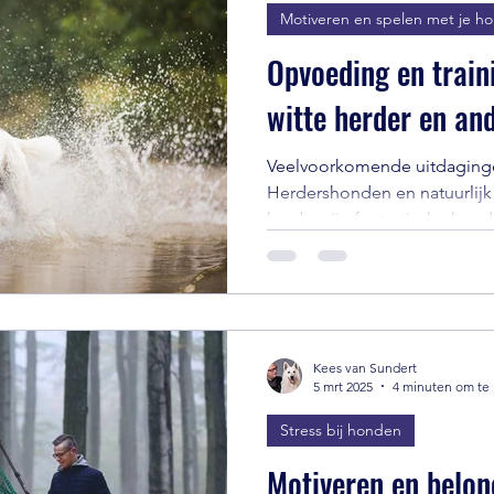
Motiveren en spelen met je h
Opvoeding en traini
witte herder en an
Veelvoorkomende uitdaging
Herdershonden en natuurlijk
herder zijn fantastische honde
Kees van Sundert
5 mrt 2025
4 minuten om te 
Stress bij honden
Motiveren en belon