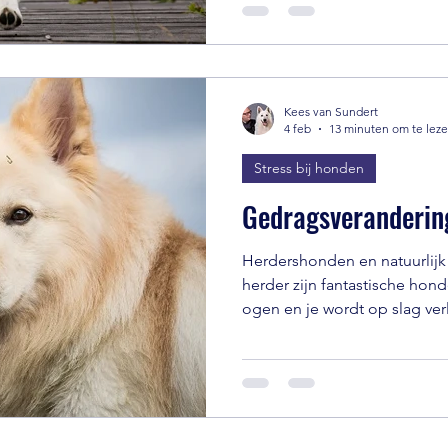
aandacht van je hond weer bij
Kees van Sundert
4 feb
13 minuten om te lez
Stress bij honden
Gedragsverandering
Herdershonden en natuurlijk
herder zijn fantastische honde
ogen en je wordt op slag ver
uiterlijk en krachtige versch
vriendelijke zachte karakter v
please maken het geweldige 
altijd in hun hart . Aanhanke
bolster, blanke pit. Maar me