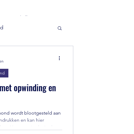
categorieën.
nd
waardigheden
zen
ond
 met opwinding en
 hond wordt blootgesteld aan
ndrukken en kan hier
ken. Hoe zorg je dat je de