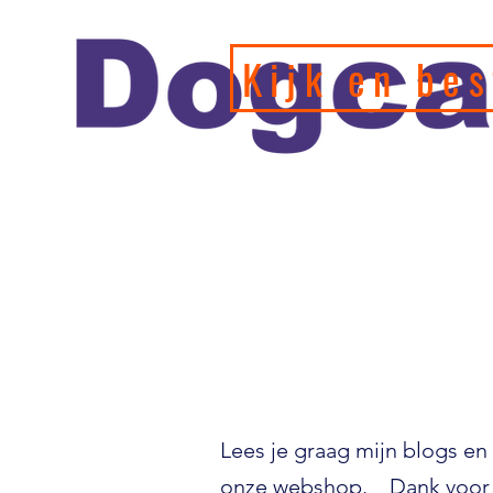
Kijk en bes
Officiele en erkende hondengedragstherapeut en profession
de leukste webshop/hondenwinkel voor de allerbeste training
hondenspeeltjes en producten en diensten.
Lees je graag mijn blogs en 
onze webshop. Dank voor 