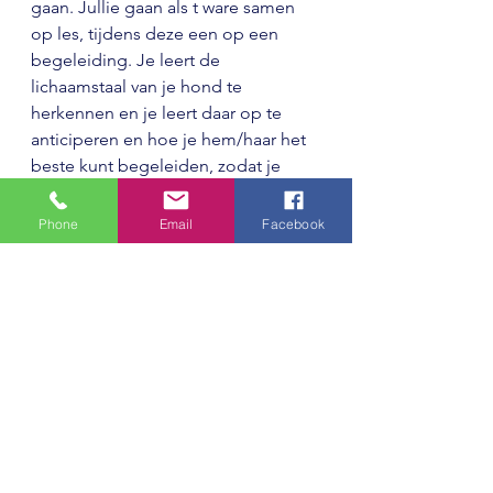
gaan. Jullie gaan als t ware samen 
op les, tijdens deze een op een 
begeleiding. Je leert de 
lichaamstaal van je hond te 
herkennen en je leert daar op te 
anticiperen en hoe je hem/haar het 
beste kunt begeleiden, zodat je 
hond kan leren omgaan met deze 
prikkels.
Phone
Email
Facebook
Uitgebreide gedragsconsult bij je 
thuis en in de comfort van je eigen 
omgeving!
Bijvoorbeeld met een 
uitgebreide gedragsconsult bij 
je thuis en in je eigen 
omgeving! Voor het goed 
resultaat is het belangrijk om de 
oorzaken en de onderliggende 