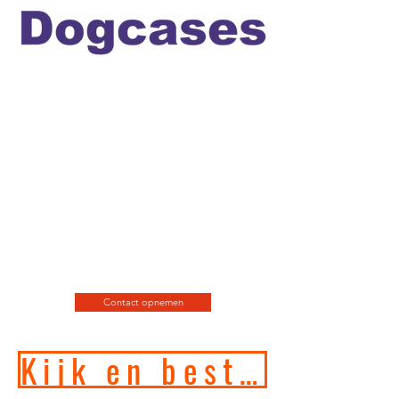
Officiele en erkende
hondengedragstherapeut en
professioneel hondenfotograaf
en de leukste
webshop/hondenwinkel voor
de allerbeste training, motivatie
en hondenspeeltjes en
producten en diensten.
Contact opnemen
Kijk en bestel in onze online hondenwinkel!!