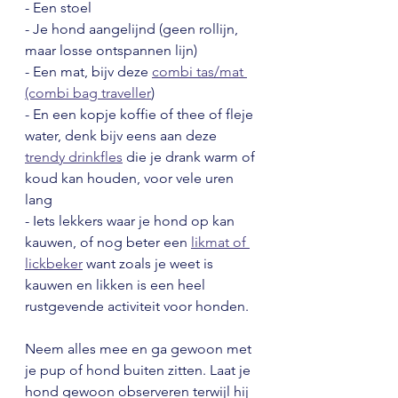
- Een stoel
- Je hond aangelijnd (geen rollijn, 
maar losse ontspannen lijn)
- Een mat, bijv deze 
combi tas/mat 
(combi bag traveller
)
- En een kopje koffie of thee of fleje 
water, denk bijv eens aan deze 
trendy drinkfles
 die je drank warm of 
koud kan houden, voor vele uren 
lang 
- Iets lekkers waar je hond op kan 
kauwen, of nog beter een 
likmat of 
lickbeker
 want zoals je weet is 
kauwen en likken is een heel 
rustgevende activiteit voor honden.
Neem alles mee en ga gewoon met 
je pup of hond buiten zitten. Laat je 
hond gewoon observeren terwijl hij 