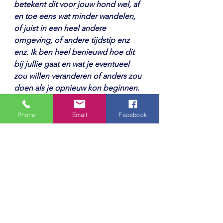
betekent dit voor jouw hond wel, af 
en toe eens wat minder wandelen, 
of juist in een heel andere 
omgeving, of andere tijdstip enz 
enz. Ik ben heel benieuwd hoe dit 
bij jullie gaat en wat je eventueel 
zou willen veranderen of anders zou 
doen als je opnieuw kon beginnen.
En je weet het, mocht je 
Phone
Email
Facebook
begeleiding bij de opvoeding van 
je hond nodig hebben, ik help je 
graag om je hond nog beter te 
leren kennen en hiermee 
probleemgedrag te voorkomen of 
op te lossen.
Erkend en gekwalificeerd 
gedragstherapeut voor honden en 