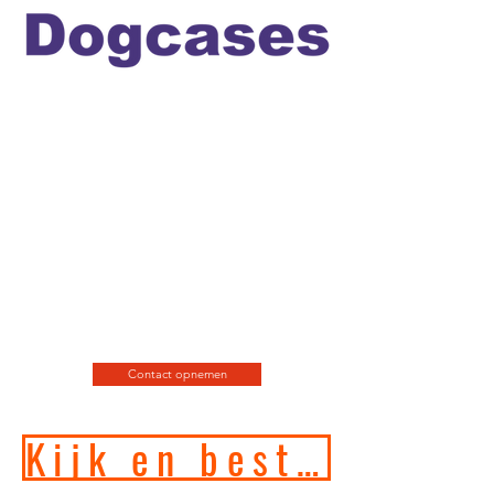
Officiele en erkende
hondengedragstherapeut en
professioneel hondenfotograaf
en de leukste
webshop/hondenwinkel voor
de allerbeste training, motivatie
en hondenspeeltjes en
producten en diensten.
Contact opnemen
Kijk en bestel in onze online hondenwinkel!!