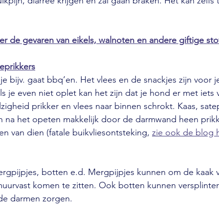
uikpijn, diarree krijgen en zal gaan braken. Het kan zelfs 
r de gevaren van eikels, walnoten en andere giftige sto
eprikkers
je bijv. gaat bbq’en. Het vlees en de snackjes zijn voor 
ls je even niet oplet kan het zijn dat je hond er met iets
ulzigheid prikker en vlees naar binnen schrokt. Kaas, satep
en na het opeten makkelijk door de darmwand heen prik
gen van dien (fatale buikvliesontsteking, 
zie ook de blog 
rgpijpjes, botten e.d. Mergpijpjes kunnen om de kaak 
muurvast komen te zitten. Ook botten kunnen versplinte
de darmen zorgen.