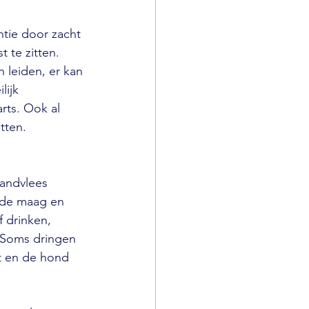
ntie door zacht 
 te zitten. 
 leiden, er kan 
lijk 
rts. Ook al 
tten.
tandvlees 
n de maag en 
 drinken, 
. Soms dringen 
t en de hond 