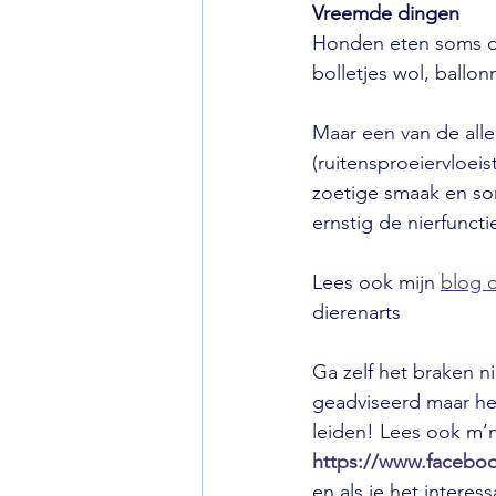
Vreemde dingen
Honden eten soms de
bolletjes wol, ballon
Maar een van de aller
(ruitensproeiervloeis
zoetige smaak en som
ernstig de nierfuncti
Lees ook mijn 
blog o
dierenarts
Ga zelf het braken n
geadviseerd maar hee
leiden! Lees ook m’n
https://www.facebo
en als je het interes