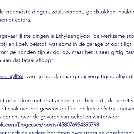
 vreemdste dingen, zoals cement, geldstukken, naald 
nen et cetera..
gevaarlijkste dingen is Ethyleenglycol, de werkzame stof 
tof) en koelvloeistof, wat soms in de garage of oprit ligt
mige honden zijn er dol op, maar het is zeer giftig, tast
e aan dat fataal afloopt!
ver 
xylitol
  voor je hond, maar ga bij vergiftiging altijd di
iet opwekken met zout achter in de bek e.d., dit wordt v
ft vaak niet het gewenste effect en kan zelfs tot zoutver
 bericht over de gevaren van pekel en winterweer 
ok.com/Dogcases/posts/458076954395798
sant vindt de andere berichten over stress en onzekerhei