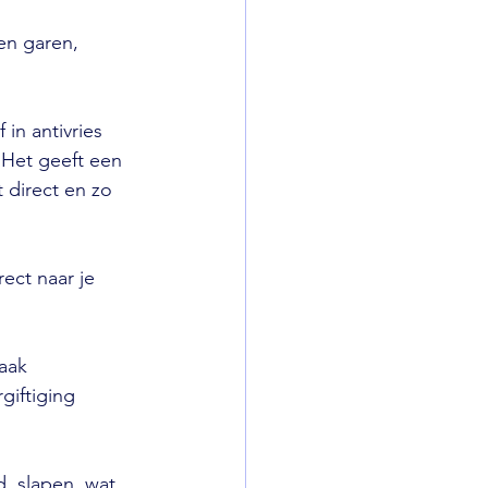
en garen, 
in antivries 
. Het geeft een 
 direct en zo 
rect naar je 
aak 
giftiging 
d, slapen, wat 