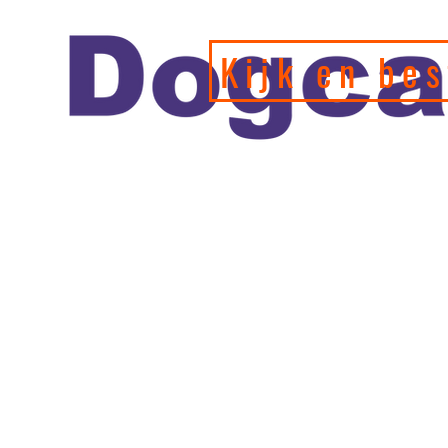
Kijk en bes
Officiele en erkende hondengedragstherapeut en profession
de leukste webshop/hondenwinkel voor de allerbeste training
hondenspeeltjes en producten en diensten.