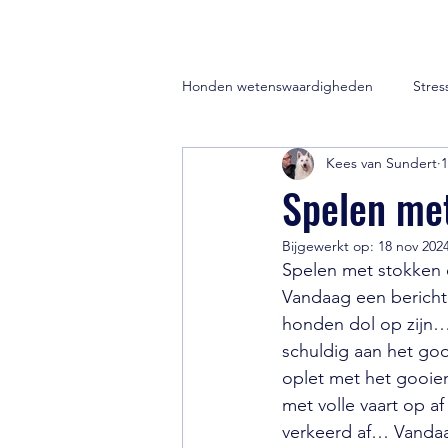
Honden wetenswaardigheden
Stres
Kees van Sundert
1
Zwitserse witte herder
Puppy'
Spelen me
Bijgewerkt op:
18 nov 202
Training en opvoeding van je hond
Spelen met stokken
Vandaag een bericht
honden dol op zijn
schuldig aan het goo
oplet met het gooie
met volle vaart op a
verkeerd af… Vandaag