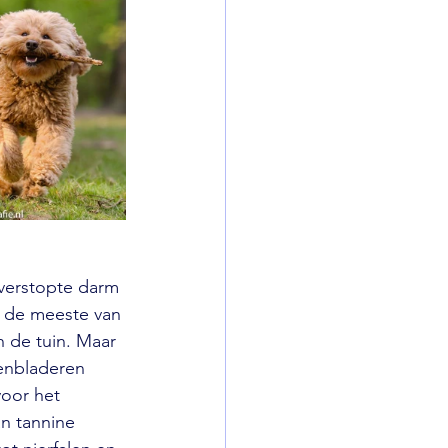
 verstopte darm 
s de meeste van 
n de tuin. Maar 
kenbladeren 
voor het 
n tannine 