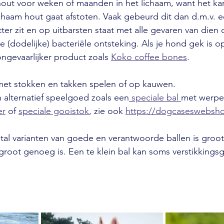
hout voor weken of maanden in het lichaam, want het ka
chaam hout gaat afstoten. Vaak gebeurd dit dan d.m.v. 
etter zit en op uitbarsten staat met alle gevaren van dien 
e (dodelijke) bacteriële ontsteking. Als je hond gek is 
ngevaarlijker product zoals 
Koko coffee bones
. 
 met stokken en takken spelen of op kauwen.
n alternatief speelgoed zoals een
 speciale bal 
met werper
er
 of 
speciale gooistok
, zie ook 
https://dogcaseswebsho
tal varianten van goede en verantwoorde ballen is groot.
groot genoeg is. Een te klein bal kan soms verstikkingsg