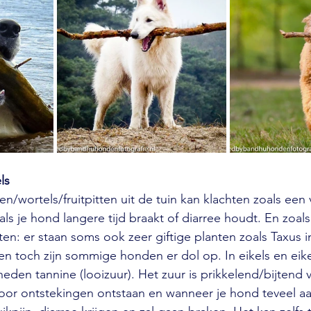
ls
n/wortels/fruitpitten uit de tuin kan klachten zoals een
als je hond langere tijd braakt of diarree houdt. En zoal
eten: er staan soms ook zeer giftige planten zoals Taxus i
ig en toch zijn sommige honden er dol op. In eikels en ei
eden tannine (looizuur). Het zuur is prikkelend/bijtend 
oor ontstekingen ontstaan en wanneer je hond teveel aa