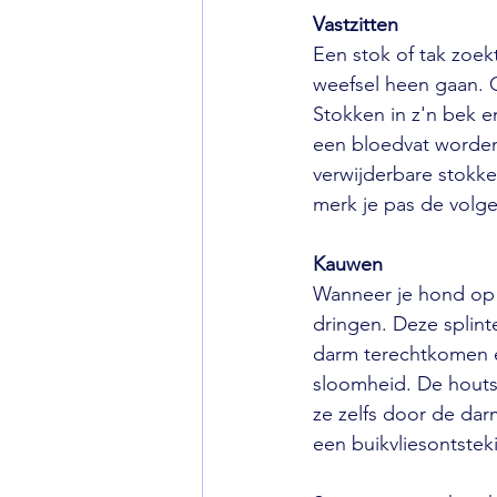
Vastzitten
Een stok of tak zoek
weefsel heen gaan. O
Stokken in z'n bek 
een bloedvat worden g
verwijderbare stokke
merk je pas de volge
Kauwen
Wanneer je hond op e
dringen. Deze splint
darm terechtkomen en
sloomheid. De houtst
ze zelfs door de da
een buikvliesontsteki