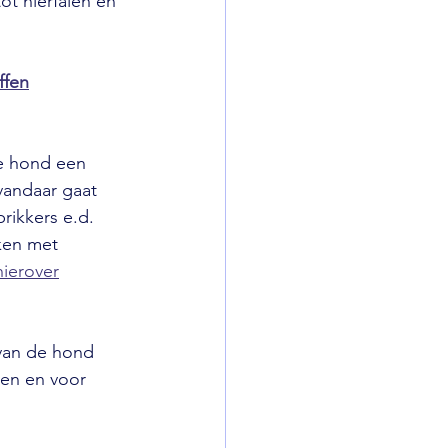
tot nierfalen en 
ffen
je hond een 
 vandaar gaat 
rikkers e.d. 
ken met 
hierover
van de hond 
ren en voor 