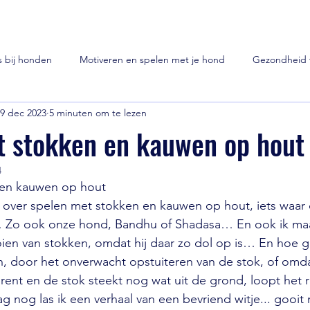
s bij honden
Motiveren en spelen met je hond
Gezondheid 
9 dec 2023
5 minuten om te lezen
s
Hondenwetenswaardigheden
Relatie met je hond
t stokken en kauwen op hout
4
Vuurwerk
 en kauwen op hout
 over spelen met stokken en kauwen op hout, iets waar
… Zo ook onze hond, Bandhu of Shadasa… En ook ik maa
ien van stokken, omdat hij daar zo dol op is… En hoe g
n, door het onverwacht opstuiteren van de stok, of omd
f rent en de stok steekt nog wat uit de grond, loopt het 
 nog las ik een verhaal van een bevriend witje... gooit 