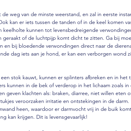
t de weg van de minste weerstand, en zal in eerste insta
ok kan er iets tussen de tanden of in de keel komen vast
en keelholte kunnen tot levensbedreigende verwondingen
eraakt of de luchtpijp komt dicht te zitten. Ga bij moei
n en bij bloedende verwondingen direct naar de dierena
nde dag iets aan je hond, er kan een verborgen wond zi
en stok kauwt, kunnen er splinters afbreken en in het 
ers kunnen in de bek of verderop in het lichaam zoals i
 geven klachten als: braken, diarree, niet willen eten of
ukjes veroorzaken irritatie en ontstekingen in de darm
rmwand heen, waardoor er darmvocht vrij in de buik kom
ng kan krijgen. Dit is levensgevaarlijk!