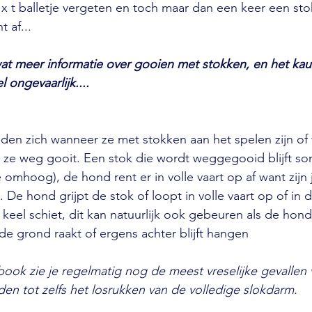
x t balletje vergeten en toch maar dan een keer een sto
t af...
at meer informatie over gooien met stokken, en het ka
 ongevaarlijk....
en zich wanneer ze met stokken aan het spelen zijn of
 ze weg gooit. Een stok die wordt weggegooid blijft so
 omhoog), de hond rent er in volle vaart op af want zijn j
De hond grijpt de stok of loopt in volle vaart op of in d
keel schiet, dit kan natuurlijk ook gebeuren als de hon
de grond raakt of ergens achter blijft hangen
ook zie je regelmatig nog de meest vreselijke gevallen 
n tot zelfs het losrukken van de volledige slokdarm.