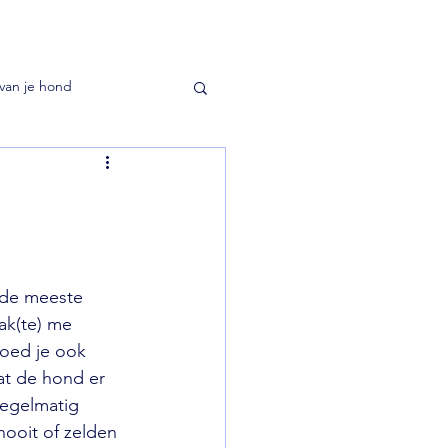
van je hond
 de meeste 
k(te) me 
oed je ook 
at de hond er 
regelmatig 
nooit of zelden 