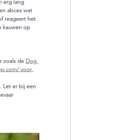
n erg lang 
een abces wat 
of reageert het 
op kauwen op 
 zoals de 
Dog 
p.com/ voor 
 Let er bij een 
evaar 