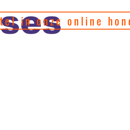
tel in onze online hon
eel hondenfotograaf en
, motivatie en
Home
Puppy's
Gedragstherapie
Hulp 