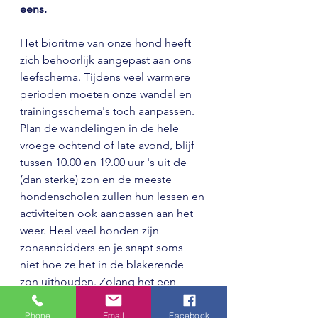
eens.
Het bioritme van onze hond heeft 
zich behoorlijk aangepast aan ons 
leefschema. Tijdens veel warmere 
perioden moeten onze wandel en 
trainingsschema's toch aanpassen. 
Plan de wandelingen in de hele 
vroege ochtend of late avond, blijf 
tussen 10.00 en 19.00 uur 's uit de 
(dan sterke) zon en de meeste 
hondenscholen zullen hun lessen en 
activiteiten ook aanpassen aan het 
weer. Heel veel honden zijn 
zonaanbidders en je snapt soms 
niet hoe ze het in de blakerende 
zon uithouden. Zolang het een 
gezonde hond is hoeft dit geen 
bezwaar te zijn om eventjes een 
Phone
Email
Facebook