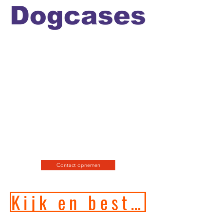
Officiele en erkende
hondengedragstherapeut en
professioneel hondenfotograaf
en de leukste
webshop/hondenwinkel voor
de allerbeste training, motivatie
en hondenspeeltjes en
producten en diensten.
Contact opnemen
Kijk en bestel in onze online hondenwinkel!!