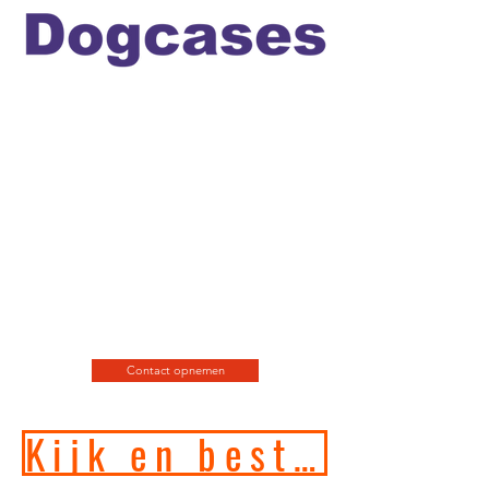
Officiele en erkende
hondengedragstherapeut en
professioneel hondenfotograaf
en de leukste
webshop/hondenwinkel voor
de allerbeste training, motivatie
en hondenspeeltjes en
producten en diensten.
Contact opnemen
Kijk en bestel in onze online hondenwinkel!!