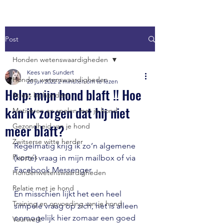
Post
Honden wetenswaardigheden
Kees van Sundert
Honden wetenswaardigheden
20 jun 2022
2 minuten om te lezen
Help: mijn hond blaft !! Hoe
Stress bij honden
kan ik zorgen dat hij niet
Motiveren en spelen met je hond
meer blaft?
Gezondheid van je hond
Zwitserse witte herder
Regelmatig krijg ik zo’n algemene 
Puppy's
(korte) vraag in mijn mailbox of via 
Facebook Messenger. 
Hondenwetenswaardigheden
Relatie met je hond
En misschien lijkt het een heel 
Training en opvoeding van je hond
simpele vraag op zich, het is alleen 
onmogelijk hier zomaar een goed 
Vuurwerk