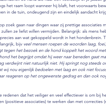
ngs het raam loopt wanneer hij blaft, het voorwaarts b
raven in de tuin, ondeugend zijn en eindelijk aandacht krij
 op zoek gaan naar dingen waar zij prettige associaties
zullen ze liefst willen vermijden. Belangrijk: als mens heb
 precies aan wat gekoppeld wordt in het hondenbrein. Ti
angrijk, bijv 
veel mensen roepen de woorden laag, foei, n
gt tegen het bezoek en de hond koppelt het woord met 
 hond het begrijpt omdat hij weer naar beneden gaat ma
 verdwijnt niet natuurlijk niet. Hij springt nog steeds
at wij nou eigenlijk bedoelen met laag en ook niet focus
ar reageren op het ongewenste gedrag en dan ook no
 redenen dat het veiliger en veel effectiever is om bij he
n (positieve associaties) te werken dan met correcties (