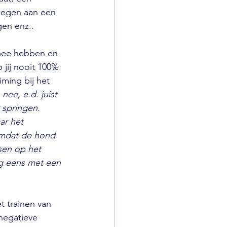
ewegen aan een 
gen enz..
 mee hebben en 
 jij nooit 100% 
ming bij het 
ee, e.d. juist 
springen. 
ar het 
 omdat de hond 
sen op het 
g eens met een 
t trainen van 
negatieve 