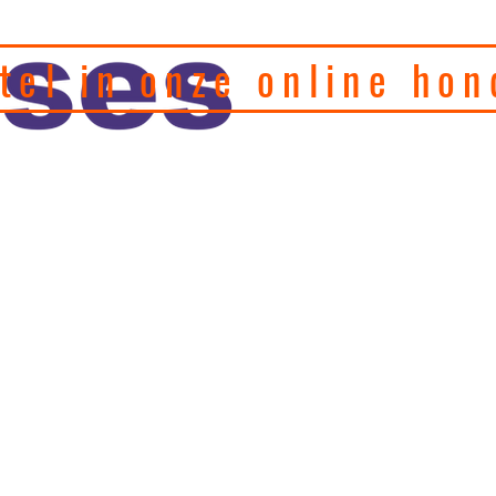
tel in onze online hon
eel hondenfotograaf en
, motivatie en
Home
Puppy's
Gedragstherapie
Hulp 