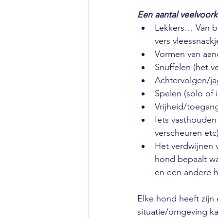
Een aantal veelvoor
Lekkers… Van br
vers vleessnackj
Vormen van aand
Snuffelen (het v
Achtervolgen/ja
Spelen (solo of 
Vrijheid/toegang
Iets vasthouden 
verscheuren etc
Het verdwijnen v
hond bepaalt wa
en een andere ho
Elke hond heeft zijn
situatie/omgeving ka