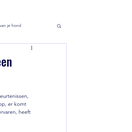
van je hond
een
urtenissen, 
 op, er komt 
rvaren, heeft 