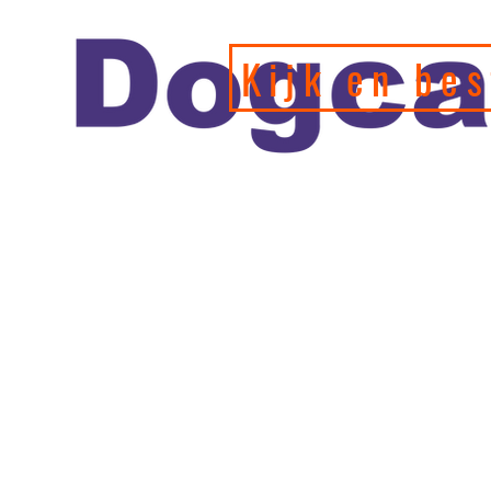
Kijk en bes
Officiele en erkende hondengedragstherapeut en profession
de leukste webshop/hondenwinkel voor de allerbeste training
hondenspeeltjes en producten en diensten.