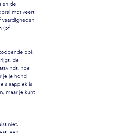
g en de 
oral motiveert 
f vaardigheden 
 (of 
 zodoende ook 
ijgt, de 
tsvindt, hoe 
r je je hond 
 slaapplek is 
, maar je kunt 
ist niet. 
aat, een 