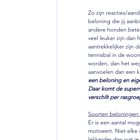
Zo zijn reacties/aan
beloning die jij aanb
andere honden betek
veel leuker zijn dan 
aantrekkelijker zijn
tennisbal in de woo
worden, dan het weg
aanvoelen dan een kl
een beloning en eige
Daar komt de supermo
verschilt per rasgro
Soorten beloningen: 
Er is een aantal mog
motiveert. Niet elke s
lekkerder dan wat je 