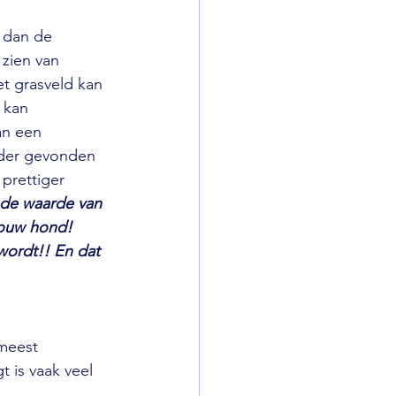
 dan de 
 zien van 
t grasveld kan 
 kan 
an een 
nder gevonden 
prettiger 
t de waarde van 
jouw hond! 
wordt!! En dat 
meest 
t is vaak veel 