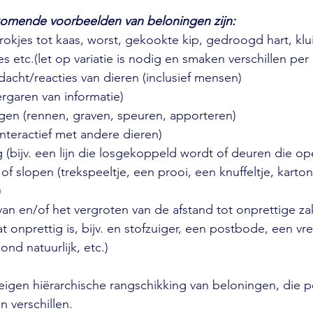
komende voorbeelden van beloningen zijn:
okjes tot kaas, worst, gekookte kip, gedroogd hart, klu
es etc.(let op variatie is nodig en smaken verschillen pe
acht/reacties van dieren (inclusief mensen)
ergaren van informatie)
gen (rennen, graven, speuren, apporteren)
interactief met andere dieren)
 (bijv. een lijn die losgekoppeld wordt of deuren die o
of slopen (trekspeeltje, een prooi, een knuffeltje, kart
)
an en/of het vergroten van de afstand tot onprettige za
t onprettig is, bijv. en stofzuiger, een postbode, een v
nd natuurlijk, etc.)
 eigen hiërarchische rangschikking van beloningen, die p
n verschillen.