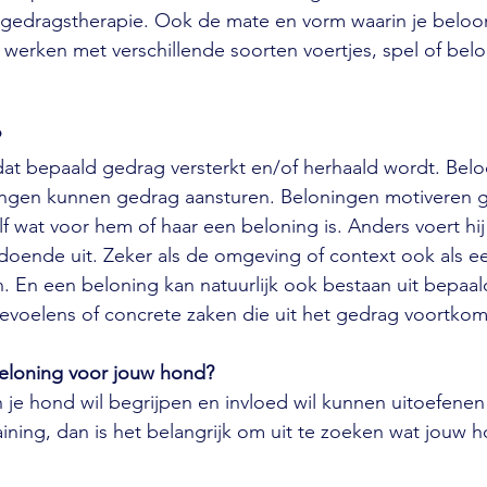
ls gedragstherapie. Ook de mate en vorm waarin je beloont
 werken met verschillende soorten voertjes, spel of bel
?
dat bepaald gedrag versterkt en/of herhaald wordt. Bel
ngen kunnen gedrag aansturen. Beloningen motiveren 
f wat voor hem of haar een beloning is. Anders voert hi
doende uit. Zeker als de omgeving of context ook als e
. En een beloning kan natuurlijk ook bestaan uit bepaal
gevoelens of concrete zaken die uit het gedrag voortko
beloning voor jouw hond?
n je hond wil begrijpen en invloed wil kunnen uitoefene
aining, dan is het belangrijk om uit te zoeken wat jouw h