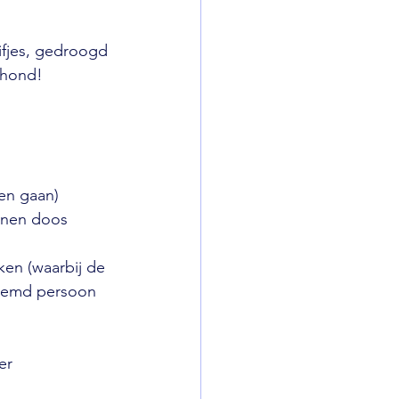
ifjes, gedroogd 
r hond!
pen gaan)
onnen doos 
ken (waarbij de 
reemd persoon 
er 