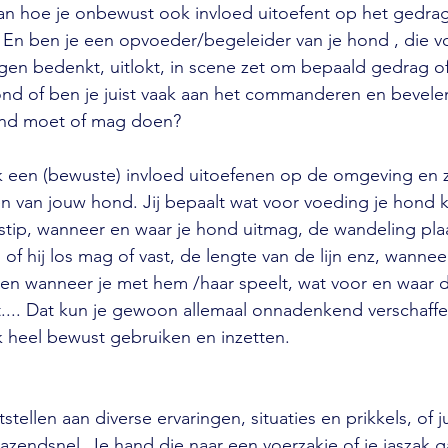
an hoe je onbewust ook invloed uitoefent op het gedra
. En ben je een opvoeder/begeleider van je hond , die vo
ingen bedenkt, uitlokt, in scene zet om bepaald gedrag o
nd of ben je juist vaak aan het commanderen en bevelen
ond moet of mag doen?
ok een (bewuste) invloed uitoefenen op de omgeving en
en van jouw hond. Jij bepaalt wat voor voeding je hond kr
dstip, wanneer en waar je hond uitmag, de wandeling plaa
f hij los mag of vast, de lengte van de lijn enz, wannee
en wanneer je met hem /haar speelt, wat voor en waar de
... Dat kun je gewoon allemaal onnadenkend verschaffen
 heel bewust gebruiken en inzetten.
stellen aan diverse ervaringen, situaties en prikkels, of ju
zendsnel. Je hand die naar een voerzakje of je jaszak g