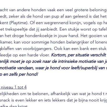
dacht van andere honden vaak een veel grotere beloning
iedt, zeker als de hond van pup af aan geleerd is dat het
ent (Playtime). Of een wegrennend konijn, vogels op he
het trekspeeltje dat jij aanbiedt. Een stukje worst op tafel
 dan het droge hondenkoekje in jouw hand. Het gooien v
nkamer, kan voor sommige honden belangrijker of lone
blaffen van voorbijgangers. Ook kan een bank een stuk 
eedje op een harde vloer. 
Kortom, per situatie verschil
nlijk moet je op zoek naar de intrinsieke motivatie van 
tivatie vandaan, waar je hond voor leeft/superblij van 
ep en zelfs per hond!
niveau 1 tot 4
elijkheden om te belonen, afhankelijk van wat je hond t 
nack is even lekker en iets lekkers dat je bijna nooit krijg
elke dag krijgt.