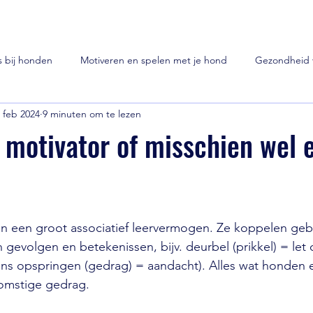
s bij honden
Motiveren en spelen met je hond
Gezondheid 
 feb 2024
9 minuten om te lezen
s
Hondenwetenswaardigheden
Relatie met je hond
n motivator of misschien wel 
Vuurwerk
een groot associatief leervermogen. Ze koppelen gebe
n gevolgen en betekenissen, bijv. deurbel (prikkel) = let
ns opspringen (gedrag) = aandacht). Alles wat honden e
omstige gedrag.