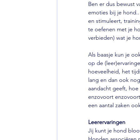
Ben er dus bewust v
emoties bij je hond.
en stimuleert, train
te oefenen met je ho
verbieden) wat je h
Als baasje kun je o
op de (leer)ervaring
hoeveelheid, het tij
lang en dan ook nog o
aandacht geeft, hoe 
enzovoort enzovoort.
een aantal zaken ook
Leerervaringen
Jij kunt je hond bloot
Honden associëren ra