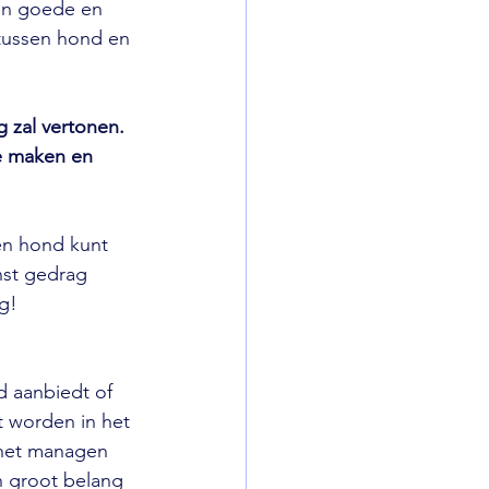
ten goede en 
 tussen hond en 
 zal vertonen. 
te maken en 
en hond kunt 
nst gedrag 
g!
d aanbiedt of 
t worden in het 
 het managen 
n groot belang 