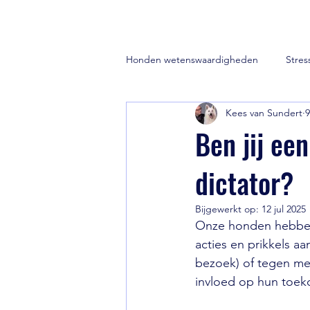
Honden wetenswaardigheden
Stres
Kees van Sundert
9
Zwitserse witte herder
Puppy'
Ben jij ee
dictator?
Training en opvoeding van je hond
Bijgewerkt op:
12 jul 2025
Onze honden hebben 
acties en prikkels aa
bezoek) of tegen me
invloed op hun toek