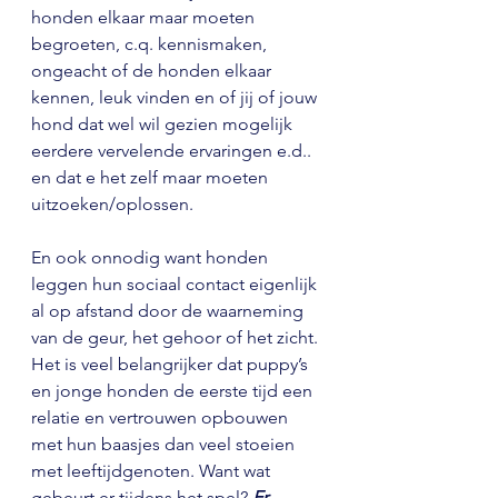
honden elkaar maar moeten 
begroeten, c.q. kennismaken, 
ongeacht of de honden elkaar 
kennen, leuk vinden en of jij of jouw 
hond dat wel wil gezien mogelijk 
eerdere vervelende ervaringen e.d.. 
en dat e het zelf maar moeten 
uitzoeken/oplossen.
En ook onnodig want honden 
leggen hun sociaal contact eigenlijk 
al op afstand door de waarneming 
van de geur, het gehoor of het zicht. 
Het is veel belangrijker dat puppy’s 
en jonge honden de eerste tijd een 
relatie en vertrouwen opbouwen 
met hun baasjes dan veel stoeien 
met leeftijdgenoten. Want wat 
gebeurt er tijdens het spel? 
Er 