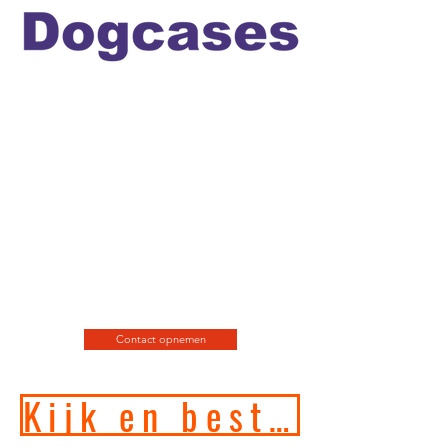
Officiele en erkende
hondengedragstherapeut en
professioneel hondenfotograaf
en de leukste
webshop/hondenwinkel voor
de allerbeste training, motivatie
en hondenspeeltjes en
producten en diensten.
Contact opnemen
Kijk en bestel in onze online hondenwinkel!!