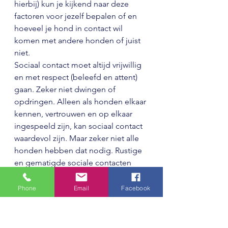
hierbij) kun je kijkend naar deze 
factoren voor jezelf bepalen of en 
hoeveel je hond in contact wil 
komen met andere honden of juist 
niet.
Sociaal contact moet altijd vrijwillig 
en met respect (beleefd en attent) 
gaan. Zeker niet dwingen of 
opdringen. Alleen als honden elkaar 
kennen, vertrouwen en op elkaar 
ingespeeld zijn, kan sociaal contact 
waardevol zijn. Maar zeker niet alle 
honden hebben dat nodig. Rustige 
en gematigde sociale contacten 
waarbij honden ook gewoon naast 
elkaar kunnen wandelen of kunnen 
Phone
Email
Facebook
snuffelen, zijn beter dan ren- of 
stoeispelletjes, zeker voor jonge 
honden waar de banden, pezen e.d. 