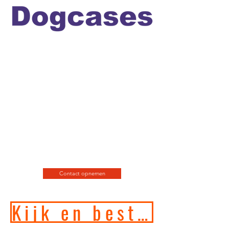
Officiele en erkende
hondengedragstherapeut en
professioneel hondenfotograaf
en de leukste
webshop/hondenwinkel voor
de allerbeste training, motivatie
en hondenspeeltjes en
producten en diensten.
Contact opnemen
Kijk en bestel in onze online hondenwinkel!!