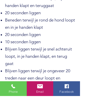
handen klapt en teruggaat
20 seconden liggen
Beneden terwijl je rond de hond loopt
en in je handen klapt
20 seconden liggen
10 seconden liggen
Blijven liggen terwijl je snel achteruit
loopt, in je handen klapt, en terug
gaat
Blijven liggen terwijl je ongeveer 20
treden naar een deur loopt en
teruggaat
Phone
Email
Facebook
Blijven liggen terwijl je ongeveer 20
treden naar een deur loopt, in je
handen klapt en teruggaat