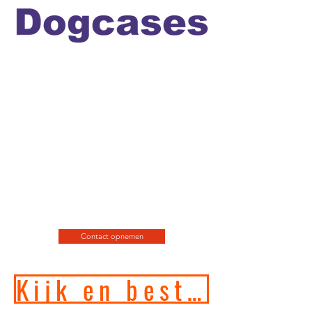
Officiele en erkende
hondengedragstherapeut en
professioneel hondenfotograaf
en de leukste
webshop/hondenwinkel voor
de allerbeste training, motivatie
en hondenspeeltjes en
producten en diensten.
Contact opnemen
Kijk en bestel in onze online hondenwinkel!!