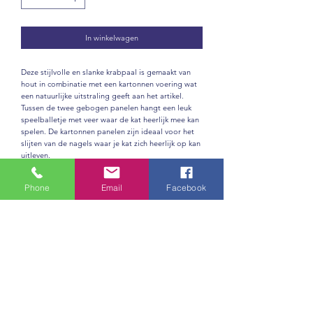
In winkelwagen
Deze stijlvolle en slanke krabpaal is gemaakt van
hout in combinatie met een kartonnen voering wat
een natuurlijke uitstraling geeft aan het artikel.
Tussen de twee gebogen panelen hangt een leuk
speelballetje met veer waar de kat heerlijk mee kan
spelen. De kartonnen panelen zijn ideaal voor het
slijten van de nagels waar je kat zich heerlijk op kan
uitleven.
Phone
Email
Facebook
Nog geen beoordelingen
Deel je mening. Wees de eerste die een
beoordeling achterlaat.
Geef een beoordeling