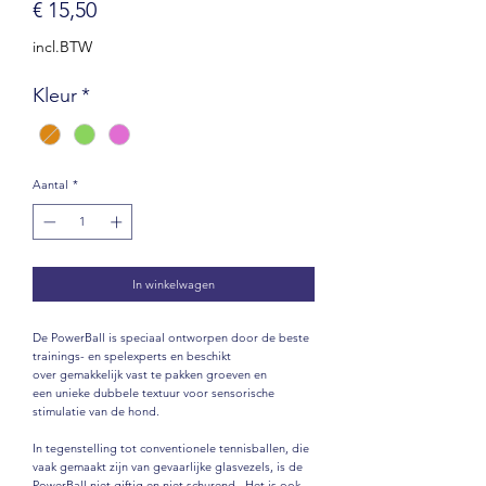
Prijs
€ 15,50
incl.BTW
Kleur
*
Aantal
*
In winkelwagen
De PowerBall is speciaal ontworpen door de beste
trainings- en spelexperts
en beschikt
over
gemakkelijk vast te pakken groeven
en
een
unieke dubbele textuur
voor sensorische
stimulatie van de hond.
In tegenstelling tot conventionele tennisballen, die
vaak gemaakt zijn van gevaarlijke glasvezels, is de
PowerBall
niet giftig
en
niet schurend
. Het is ook