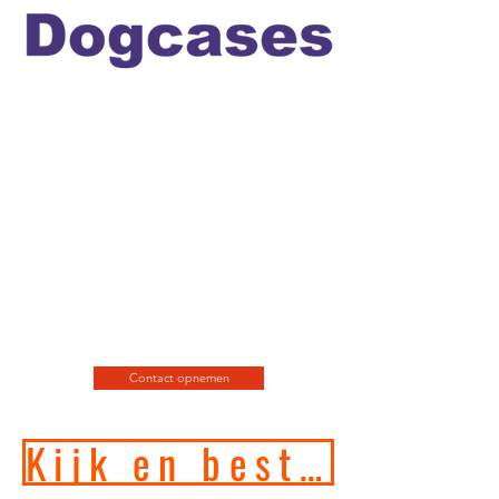
Officiele en erkende
hondengedragstherapeut en
professioneel hondenfotograaf
en de leukste
webshop/hondenwinkel voor
de allerbeste training, motivatie
en hondenspeeltjes en
producten en diensten.
Contact opnemen
Kijk en bestel in onze online hondenwinkel!!