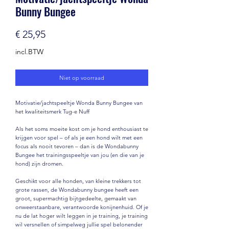
Bunny Bungee
Prijs
€ 25,95
incl.BTW
Niet op voorraad
Motivatie/jachtspeeltje Wonda Bunny Bungee van
het kwaliteitsmerk Tug-e Nuff
Als het soms moeite kost om je hond enthousiast te
krijgen voor spel – of als je een hond wilt met een
focus als nooit tevoren – dan is de Wondabunny
Bungee het trainingsspeeltje van jou (en die van je
hond) zijn dromen.
Geschikt voor alle honden, van kleine trekkers tot
grote rassen, de Wondabunny bungee heeft een
groot, supermachtig bijtgedeelte, gemaakt van
onweerstaanbare, verantwoorde konijnenhuid. Of je
nu de lat hoger wilt leggen in je training, je training
wil versnellen of simpelweg jullie spel belonender