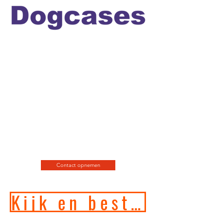
Officiele en erkende
hondengedragstherapeut en
professioneel hondenfotograaf
en de leukste
webshop/hondenwinkel voor
de allerbeste training, motivatie
en hondenspeeltjes en
producten en diensten.
Contact opnemen
Kijk en bestel in onze online hondenwinkel!!