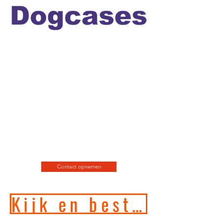
Officiele en erkende
hondengedragstherapeut en
professioneel hondenfotograaf
en de leukste
webshop/hondenwinkel voor
de allerbeste training, motivatie
en hondenspeeltjes en
producten en diensten.
Contact opnemen
Kijk en bestel in onze online hondenwinkel!!