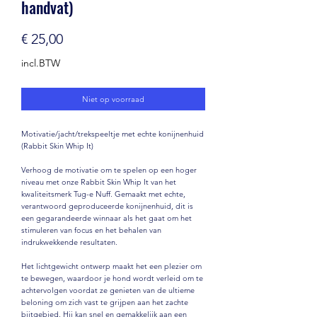
handvat)
Prijs
€ 25,00
incl.BTW
Niet op voorraad
Motivatie/jacht/trekspeeltje met echte konijnenhuid
(Rabbit Skin Whip It)
Verhoog de motivatie om te spelen op een hoger
niveau met onze Rabbit Skin Whip It van het
kwaliteitsmerk Tug-e Nuff. Gemaakt met echte,
verantwoord geproduceerde konijnenhuid, dit is
een gegarandeerde winnaar als het gaat om het
stimuleren van focus en het behalen van
indrukwekkende resultaten.
Het lichtgewicht ontwerp maakt het een plezier om
te bewegen, waardoor je hond wordt verleid om te
achtervolgen voordat ze genieten van de ultieme
beloning om zich vast te grijpen aan het zachte
bijtgebied. Hij kan snel en gemakkelijk aan een