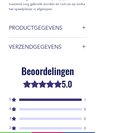
toeziend oog gebruikt worden en ruim ze op zodra
het speelplezier is afgelopen.
PRODUCTGEGEVENS
Deze Agilitoy heeft een handvat met bungee en een
stevige, solide bal aan het uiteinde. De binnenkant
VERZENDGEGEVENS
van het handvat bevat een voering van zachte
fleece.
Let op de prijs van de speeltjes is nog zonder
De bal kan eventueel in verschillende maten
verzendkosten, hou er rekening mee dat afhankelijk
worden besteld. Op voorraad is bal met
Beoordelingen
van het pakket (grootte en of/wel/geen
diameter 6 cm
brievenbuspakket is, daar nog een bedrag
De kleuren van het handvat en de bal komen
variërend van ong. 5 a 6 euro bijkomt.
overeen met de product afbeelding
5.0
Beoordeeld met 5 uit 5 sterren.
Ophalen in Roosendaal of aanschaffen tijdens les of
gedragsessie is natuurlijk gratis.
5
1
4
0
3
0
2
0