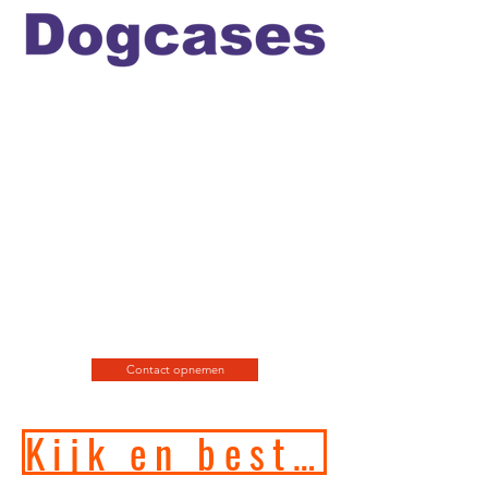
Officiele en erkende
hondengedragstherapeut en
professioneel hondenfotograaf
en de leukste
webshop/hondenwinkel voor
de allerbeste training, motivatie
en hondenspeeltjes en
producten en diensten.
Contact opnemen
Kijk en bestel in onze online hondenwinkel!!