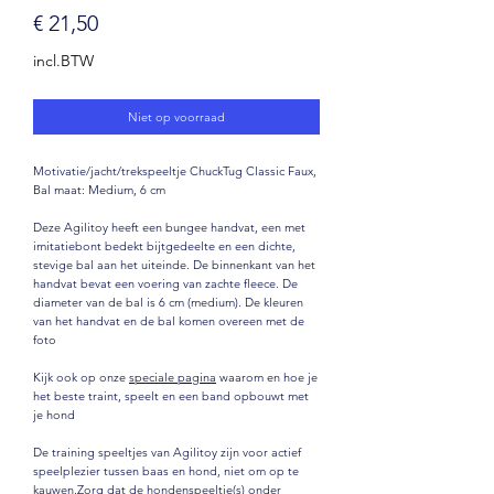
Prijs
€ 21,50
incl.BTW
Niet op voorraad
Motivatie/jacht/trekspeeltje ChuckTug Classic Faux,
Bal maat: Medium, 6 cm
Deze Agilitoy heeft een bungee handvat, een met
imitatiebont bedekt bijtgedeelte en een dichte,
stevige bal aan het uiteinde. De binnenkant van het
handvat bevat een voering van zachte fleece. De
diameter van de bal is 6 cm (medium). De kleuren
van het handvat en de bal komen overeen met de
foto
Kijk ook op onze
speciale pagina
waarom en hoe je
het beste traint, speelt en een band opbouwt met
je hond
De training speeltjes van Agilitoy zijn voor actief
speelplezier tussen baas en hond, niet om op te
kauwen.Zorg dat de hondenspeeltje(s) onder