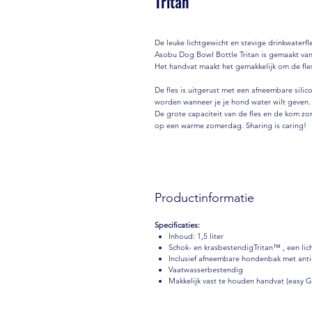
Tritan
De leuke lichtgewicht en stevige drinkwaterf
Asobu Dog Bowl Bottle Tritan is gemaakt van 
Het handvat maakt het gemakkelijk om de fle
De fles is uitgerust met een afneembare sili
worden wanneer je je hond water wilt geven. 
De grote capaciteit van de fles en de kom zor
op een warme zomerdag. Sharing is caring!
Productinformatie
Specificaties:
Inhoud: 1,5 liter
Schok- en krasbestendigTritan™ , een lic
Inclusief afneembare hondenbak met anti-
Vaatwasserbestendig
Makkelijk vast te houden handvat (easy 