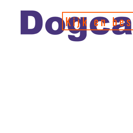
Kijk en bes
Officiele en erkende hondengedragstherapeut en profession
de leukste webshop/hondenwinkel voor de allerbeste training
hondenspeeltjes en producten en diensten.