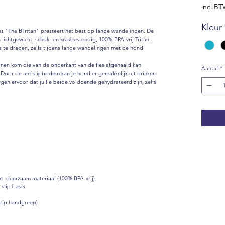
incl.B
Kleur
les "The BTritan" presteert het best op lange wandelingen. De
lichtgewicht, schok- en krasbestendig, 100% BPA-vrij Tritan.
s te dragen, zelfs tijdens lange wandelingen met de hond
conen kom die van de onderkant van de fles afgehaald kan
Aantal
*
Door de antislipbodem kan je hond er gemakkelijk uit drinken.
gen ervoor dat jullie beide voldoende gehydrateerd zijn, zelfs
ht, duurzaam materiaal (100% BPA-vrij)
slip basis
Grip handgreep)