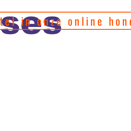
tel in onze online hon
eel hondenfotograaf en
, motivatie en
Home
Puppy's
Gedragstherapie
Hulp 