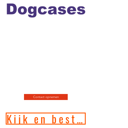
Officiele en erkende
hondengedragstherapeut en
professioneel hondenfotograaf
en de leukste
webshop/hondenwinkel voor
de allerbeste training, motivatie
en hondenspeeltjes en
producten en diensten.
Contact opnemen
Kijk en bestel in onze online hondenwinkel!!