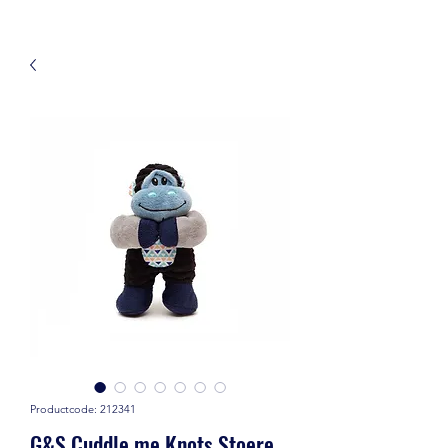
Productcode: 212341
G&S Cuddle me Knots Stoere