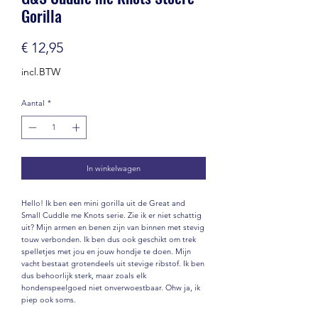
Gorilla
Prijs
€ 12,95
incl.BTW
Aantal
*
In winkelwagen
Hello! Ik ben een mini gorilla uit de Great and
Small Cuddle me Knots serie. Zie ik er niet schattig
uit? Mijn armen en benen zijn van binnen met stevig
touw verbonden. Ik ben dus ook geschikt om trek
spelletjes met jou en jouw hondje te doen. Mijn
vacht bestaat grotendeels uit stevige ribstof. Ik ben
dus behoorlijk sterk, maar zoals elk
hondenspeelgoed niet onverwoestbaar. Ohw ja, ik
piep ook soms.