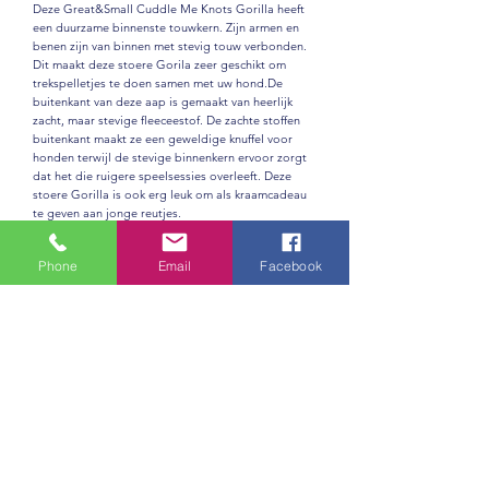
Deze Great&Small Cuddle Me Knots Gorilla heeft
een duurzame binnenste touwkern. Zijn armen en
benen zijn van binnen met stevig touw verbonden.
Dit maakt deze stoere Gorila zeer geschikt om
trekspelletjes te doen samen met uw hond.De
buitenkant van deze aap is gemaakt van heerlijk
zacht, maar stevige fleeceestof. De zachte stoffen
buitenkant maakt ze een geweldige knuffel voor
honden terwijl de stevige binnenkern ervoor zorgt
dat het die ruigere speelsessies overleeft. Deze
stoere Gorilla is ook erg leuk om als kraamcadeau
te geven aan jonge reutjes.
Cuddle Me Knots zijn perfect voor interactief spel ,
Phone
Email
Facebook
gemaakt van verschillende texturen die een meer
stimulerende speeltijd bieden. Er zit tevens een
pieper in voor nog meer speelplezier!
Productinformatie
Eigenschappen:
- Knuffelig van buiten, stoer van binnen.
- Bevat een ingebouwde pieper.
- Speciaal ontworpen touwkern voor een langere
Nog geen beoordelingen
speeltijd.