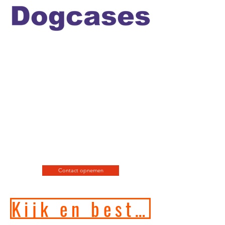
Officiele en erkende
hondengedragstherapeut en
professioneel hondenfotograaf
en de leukste
webshop/hondenwinkel voor
de allerbeste training, motivatie
en hondenspeeltjes en
producten en diensten.
Contact opnemen
Kijk en bestel in onze online hondenwinkel!!