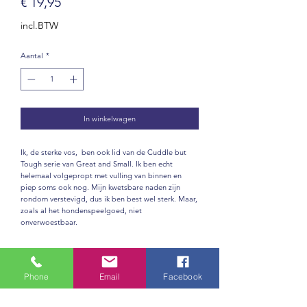
Prijs
€ 19,95
incl.BTW
Aantal
*
In winkelwagen
Ik, de sterke vos, ben ook lid van de Cuddle but
Tough serie van Great and Small. Ik ben echt
helemaal volgepropt met vulling van binnen en
piep soms ook nog. Mijn kwetsbare naden zijn
rondom verstevigd, dus ik ben best wel sterk. Maar,
zoals al het hondenspeelgoed, niet
onverwoestbaar.
Productinformatie
Phone
Email
Facebook
De Cuddle but Tough serie van Great & Small is
ontwikkeld om uw beste hondenspeelgoed te zijn -