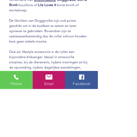
Broth
bouillons of
Lila Loves It
bone broth of
wortelsoep.
De likrollers van Doggyroller zijn ook prima
geschikt om in de koelkast te zetten en later
opnieuw te gebruiken. Bovendien zijn ze
vaatwasserbestendig dus de roller schoon houden
kost geen enkele moeite.
Ook als lifestyle-accessoire is de roller een
bijzondere blikvanger. Ideaal in stressvolle
situaties, bij de dierenarts, tijdens trainingen en bij
de opvoeding, tijdens dagelijkse wandelingen,
tijdens hondensport, voor zieke honden of voor
honden die niet graag drinken, et cetera.
Phone
Email
Facebook
Vul de Doggyroller bijv met
SmoothieDog
PRODUCTGEGEVENS
Beloningstool voor honden en andere dieren,
geschikt voor vloeibare beloningen zoals