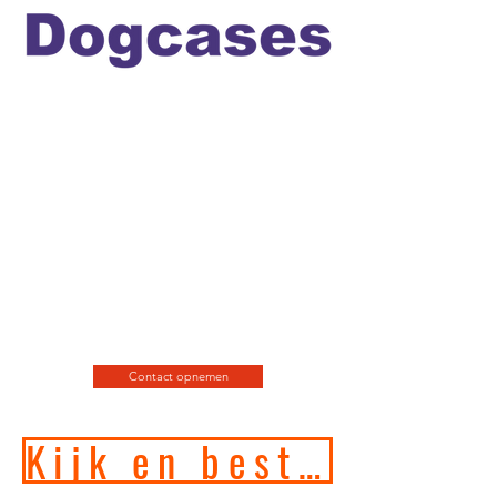
Officiele en erkende
hondengedragstherapeut en
professioneel hondenfotograaf
en de leukste
webshop/hondenwinkel voor
de allerbeste training, motivatie
en hondenspeeltjes en
producten en diensten.
Contact opnemen
Kijk en bestel in onze online hondenwinkel!!