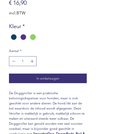
Prijs
€ 16,90
incl.BTW
Kleur
*
Aantal
*
In winkelwagen
De Doggyroller is een praktische
beloningsdispenser voor honden, maar is ook
geschikt voor andere dieren. De hond likt aan de
bal waardoor de inhoud wordt afgegeven. Deze
likroller is makkelijk in gebruik, makkelijk schoon te
maken en uiteraard steeds weer vulbaar. De
Doggyroller kan gevuld worden met veel soorten
voedsel, maar is bijzonder goed geschikt in
combinatie met
SmoothieDog
,
DoggyRade
,
Boil &