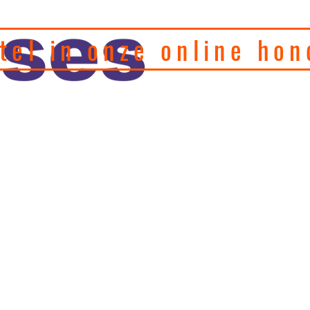
tel in onze online hon
eel hondenfotograaf en
, motivatie en
Home
Puppy's
Gedragstherapie
Hulp 