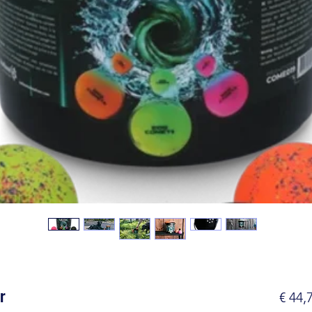
r
€ 44,