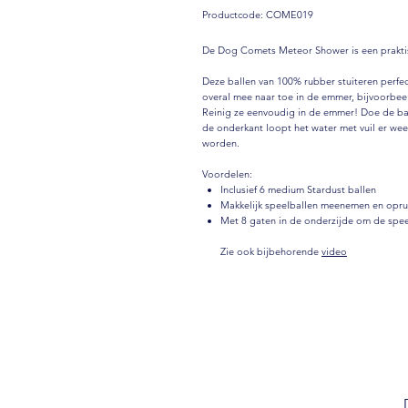
Productcode: COME019
De Dog Comets Meteor Shower is een prakti
Deze ballen van 100% rubber stuiteren perfec
overal mee naar toe in de emmer, bijvoorbeel
Reinig ze eenvoudig in de emmer! Doe de bal
de onderkant loopt het water met vuil er we
worden.
Voordelen:
Inclusief 6 medium Stardust ballen
Makkelijk speelballen meenemen en opr
Met 8 gaten in de onderzijde om de spee
Zie ook bijbehorende
video