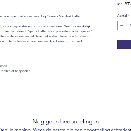
incl.B
Aantal
*
sche emmer met 6 medium Dog Comets Stardust ballen.
t, drijven op water en zijn super duurzaam. Neem ze makkelijk
d naar het strand. Zijn de ballen vies geworden na het spelen?
len in de emmer en vul deze met water. Dankzij de 8 gaten in
er uit. De ballen en emmer kunnen direct erna opgeruimd
uimen
lballen af te spoelen
Nog geen beoordelingen
Deel je mening. Wees de eerste die een beoordeling achterlaat