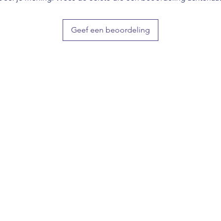
Geef een beoordeling
 Sundert, erkend hondengedragstherapeut en professioneel h
gd in Roosendaal, privelessen, gedragsbegeleiding, puppytest
op afspraak door heel Nederland en Belgie
e-mail
info@dogcases.nl
Tel: +31 6 24 78 92 20
©2023
Dogcases.