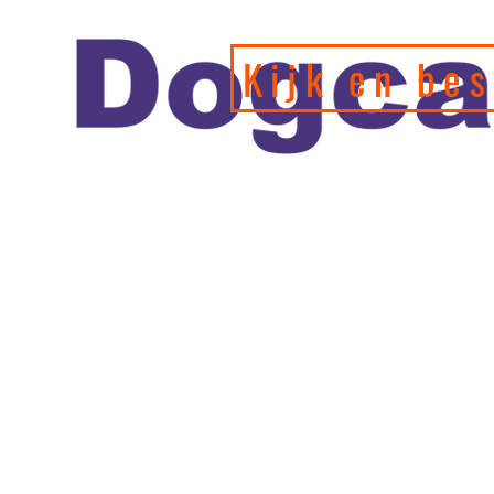
Kijk en bes
Officiele en erkende hondengedragstherapeut en profession
de leukste webshop/hondenwinkel voor de allerbeste training
hondenspeeltjes en producten en diensten.