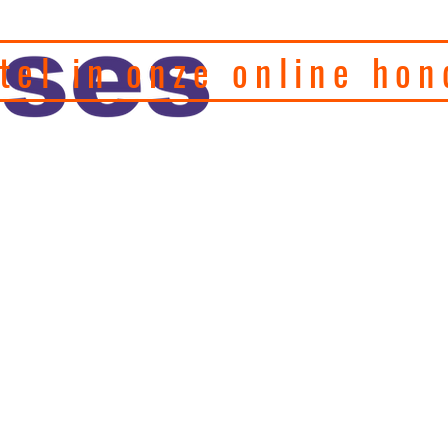
tel in onze online hon
eel hondenfotograaf en
, motivatie en
Home
Puppy's
Gedragstherapie
Hulp 