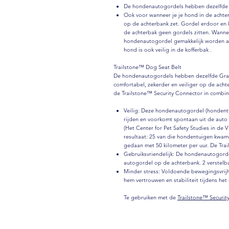
De hondenautogordels hebben dezelfde G
Ook voor wanneer je je hond in de achte
op de achterbank zet. Gordel erdoor en k
de achterbak geen gordels zitten. Wannee
hondenautogordel gemakkelijk worden a
hond is ook veilig in de kofferbak .
Trailstone™ Dog Seat Belt
De hondenautogordels hebben dezelfde Grade-
comfortabel, zekerder en veiliger op de acht
de Trailstone™ Security Connector in combin
Veilig: Deze hondenautogordel (hondentuig
rijden en voorkomt spontaan uit de auto
(Het Center for Pet Safety Studies in de 
resultaat: 25 van die hondentuigen kwame
gedaan met 50 kilometer per uur. De Trai
Gebruiksvriendelijk: De hondenautogorde
autogordel op de achterbank. 2 verstelb
Minder stress: Voldoende bewegingsvrijhe
hem vertrouwen en stabiliteit tijdens het 
Te gebruiken met de
Trailstone™ Securit