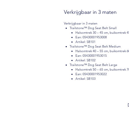
Verkrijgbaar in 3 maten
Verkrijgbaar in 3 maten
Trailstone™ Dog Seat Belt Small
Halsomtrek 30 – 45 cm, buikomtrek 4
Ean: 05430001953008
Artikel: SB101
Trailstone™ Dog Seat Belt Medium
Halsomtrek 40 – 55 cm, buikomtrek 6
Ean: 05430001953015
Artikel: SB102
Trailstone™ Dog Seat Belt Large
Halsomtrek 50 – 65 cm, buikomtrek 7
Ean: 05430001953022
Artikel: SB103