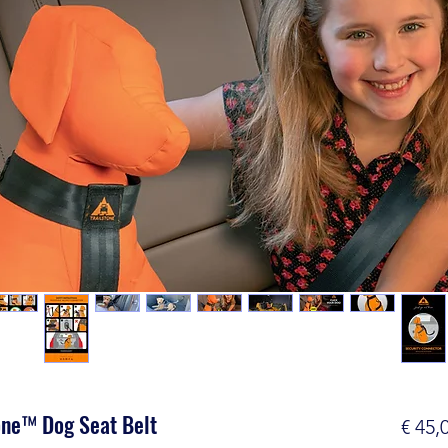
one™ Dog Seat Belt
€ 45,