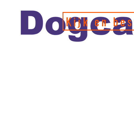
Kijk en bes
Officiele en erkende hondengedragstherapeut en profession
de leukste webshop/hondenwinkel voor de allerbeste training
hondenspeeltjes en producten en diensten.