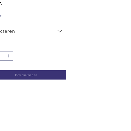
TW
*
cteren
In winkelwagen