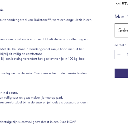
incl.B
eis!
Maat
 autohondengordel van Trailstone™, want een ongeluk zit in een
Sele
Een losse hond in de auto verdubbelt de kans op afleiding en
Aantal
*
. Met de Trailstone™ hondengordel kan je hond niet uit het
ij/zij zit veilig en comfortabel.
. Bij een botsing verandert het gewicht van je in 100 kg, hoe
veilig vast in de auto. Overigens is het in de meeste landen
er in d eauto.
 en veilig vast en gaat makkelijk mee op pad.
oon comfortabel bij in de auto en je hoeft als bestuurder geen
entuig) zijn succesvol gecrashtest in een Euro NCAP