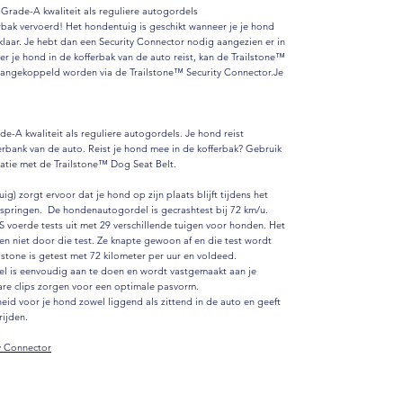
rade-A kwaliteit als reguliere autogordels
rbak vervoerd! Het hondentuig is geschikt wanneer je je hond
laar. Je hebt dan een Security Connector nodig aangezien er in
r je hond in de kofferbak van de auto reist, kan de Trailstone™
angekoppeld worden via de Trailstone™ Security Connector.Je
A kwaliteit als reguliere autogordels. Je hond reist
erbank van de auto. Reist je hond mee in de kofferbak? Gebruik
atie met de Trailstone™ Dog Seat Belt.
) zorgt ervoor dat je hond op zijn plaats blijft tijdens het
 springen. De hondenautogordel is gecrashtest bij 72 km/u.
VS voerde tests uit met 29 verschillende tuigen voor honden. Het
n niet door die test. Ze knapte gewoon af en die test wordt
lstone is getest met 72 kilometer per uur en voldeed.
l is eenvoudig aan te doen en wordt vastgemaakt aan je
are clips zorgen voor een optimale pasvorm.
id voor je hond zowel liggend als zittend in de auto en geeft
rijden.
y Connector