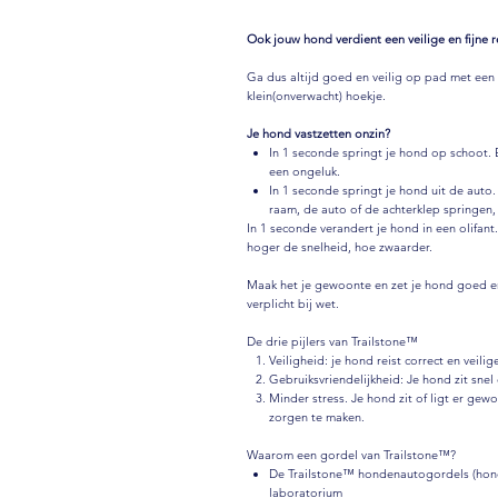
Ook jouw hond verdient een veilige en fijne r
Ga dus altijd goed en veilig op pad met een
klein(onverwacht) hoekje.
Je hond vastzetten onzin?
In 1 seconde springt je hond op schoot. 
een ongeluk.
In 1 seconde springt je hond uit de auto
raam, de auto of de achterklep springen, h
In 1 seconde verandert je hond in een olifant
hoger de snelheid, hoe zwaarder.
Maak het je gewoonte en zet je hond goed en 
verplicht bij wet.
De drie pijlers van Trailstone™
Veiligheid: je hond reist correct en veilig
Gebruiksvriendelijkheid: Je hond zit snel
Minder stress. Je hond zit of ligt er gew
zorgen te maken.
Waarom een gordel van Trailstone™?
De Trailstone™ hondenautogordels (hond
laboratorium