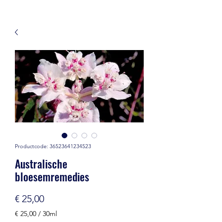
Productcode: 36523641234523
Australische
bloesemremedies
Prijs
€ 25,00
€ 25,00
/
30ml