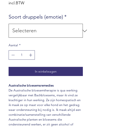
€ 25,00
incl.BTW
per
30
Soort druppels (emotie)
*
Milliliters
Aantal
*
In winkelwagen
Australische bloesemsremedies
De Australische bloesemtherapie is qua werking
vergelijkbaar met Bachbloesems, maar ik vind ze
krachtiger in hun werking. Ze zijn homeopatisch en
ik maak ze op maat voor elke hond en het gedrag
waar ondersteuning bij nodig is. Ik maak altijd een
combinatie/samenstelling van verschillende
Australische planten en bloesems die
ondersteunend werken, er zit geen alcohol of