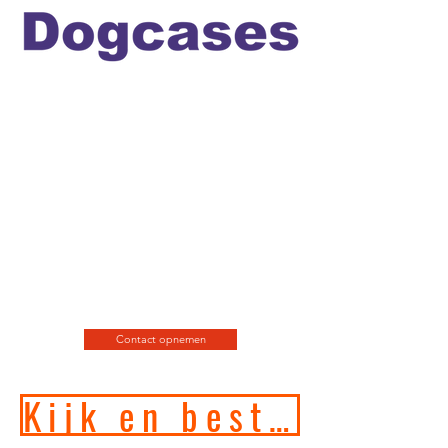
Officiele en erkende
hondengedragstherapeut en
professioneel hondenfotograaf
en de leukste
webshop/hondenwinkel voor
de allerbeste training, motivatie
en hondenspeeltjes en
producten en diensten.
Contact opnemen
Kijk en bestel in onze online hondenwinkel!!