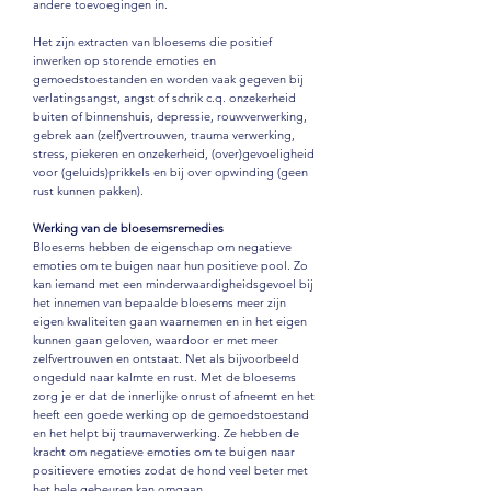
andere toevoegingen in.
Het zijn extracten van bloesems die positief
inwerken op storende emoties en
gemoedstoestanden en worden vaak gegeven bij
verlatingsangst, angst of schrik c.q. onzekerheid
buiten of binnenshuis, depressie, rouwverwerking,
gebrek aan (zelf)vertrouwen, trauma verwerking,
stress, piekeren
en onzekerheid, (over)gevoeligheid
voor (geluids)prikkels en bij over opwinding (geen
rust kunnen pakken).
Werking van de bloesemsremedies
Bloesems hebben de eigenschap om negatieve
emoties om te buigen naar hun positieve pool. Zo
kan iemand met een minderwaardigheidsgevoel bij
het innemen van bepaalde bloesems meer zijn
eigen kwaliteiten gaan waarnemen en in het eigen
kunnen gaan geloven, waardoor er met meer
zelfvertrouwen en ontstaat. Net als bijvoorbeeld
ongeduld naar kalmte en rust.
Met de bloesems
zorg je er dat de innerlijke onrust of afneemt en het
heeft een goede werking op de gemoedstoestand
en het helpt bij traumaverwerking. Ze hebben de
kracht om negatieve emoties om te buigen naar
positievere emoties zodat de hond veel beter met
het hele gebeuren kan omgaan.