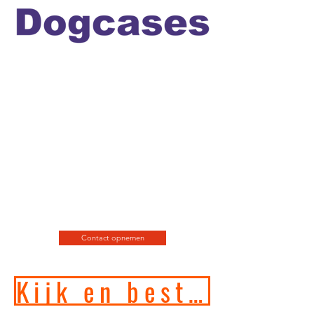
Officiele en erkende
hondengedragstherapeut en
professioneel hondenfotograaf
en de leukste
webshop/hondenwinkel voor
de allerbeste training, motivatie
en hondenspeeltjes en
producten en diensten.
Contact opnemen
Kijk en bestel in onze online hondenwinkel!!