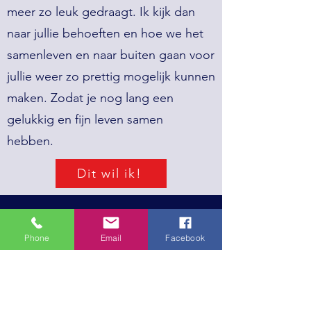
meer zo leuk gedraagt. Ik kijk dan
naar jullie behoeften en hoe we het
samenleven en naar buiten gaan voor
jullie weer zo prettig mogelijk kunnen
maken. Zodat je nog lang een
gelukkig en fijn leven samen
hebben.
Dit wil ik!
Hondenbaasjes die ongewenst
Phone
Email
Facebook
gedrag ondervinden en/of even het
spoor bijster zijn met hun hond of
hulp kunnen gebruiken bij de