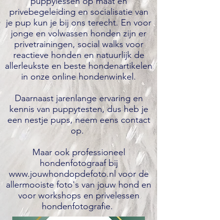
puppylessen op maat en
privebegeleiding en socialisatie van
je pup kun je bij ons terecht. En voor
jonge en volwassen honden zijn er
privetrainingen, social walks voor
reactieve honden en natuurlijk de
allerleukste en beste hondenartikelen
in onze online hondenwinkel.
Daarnaast jarenlange ervaring en
kennis van puppytesten, dus heb je
een nestje pups, neem eens
contact
op.
Maar ook professioneel
hondenfotograaf bij
www.jouwhondopdefoto.nl
voor de
allermooiste foto's van jouw hond en
voor workshops en privelessen
hondenfotografie.