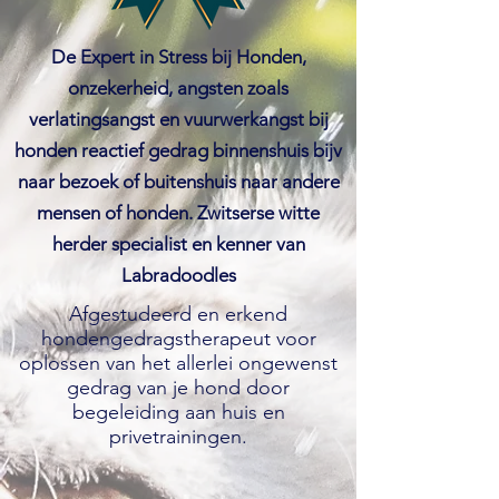
De Expert in Stress bij Honden,
onzekerheid, angsten zoals
verlatingsangst en vuurwerkangst bij
honden reactief gedrag binnenshuis bijv
naar bezoek of buitenshuis naar andere
mensen of honden. Zwitserse witte
herder specialist en kenner van
Labradoodles
Afgestudeerd en erkend
hondengedragstherapeut voor
oplossen van het allerlei ongewenst
gedrag van je hond door
begeleiding aan huis en
privetrainingen.